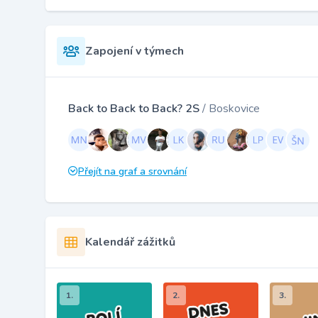
Zapojení v týmech
Back to Back to Back? 2S
/ Boskovice
Přejít na graf a srovnání
Kalendář zážitků
1.
2.
3.