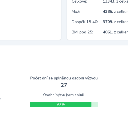
Celkově:
13343.
z cel
Muži:
4385.
z celke
Dospělí 18-40:
3709.
z celke
BMI pod 25:
4061.
z celk
Počet dní se splněnou osobní výzvou
27
Osobní výzvu jsem splnil.
m
i
90 %