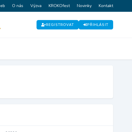
web
O nás
Výzva
KROKOfest
Novinky
Kontakt
REGISTROVAT
PŘIHLÁSIT
P