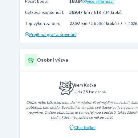
Počet bodů:
188.84
více informací
Celková vzdálenost:
399,47 km
/
519 734 kroků
Top výkon za den:
27,97 km
/
36 392 kroků
/
3. 4. 2026
Přejít na graf a srovnání
Osobní výzva
Jsem Kočka
Ujdu 7.5 km denně
Chůze nebo běh jsou mou denní náplní. Prošmejdím celé okolí, ka
potřebuji, tam dojdu. Své okolí znám jako své tlapky a nic nového m
neunikne. Ovšem odpočinek je samozřejmou součástí, takže žádný
podiv, když mě najdete se někde válet.
Chci tričko!