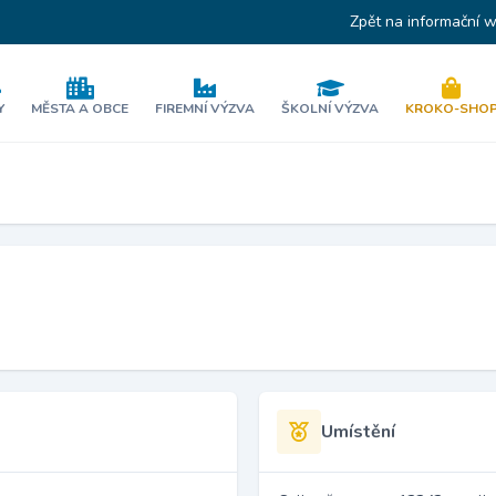
Zpět na informační 
Y
MĚSTA A OBCE
FIREMNÍ VÝZVA
ŠKOLNÍ VÝZVA
KROKO-SHO
Umístění