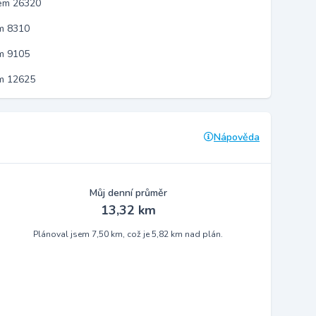
kem 26320
m 8310
m 9105
em 12625
Nápověda
Můj denní průměr
13,32 km
Plánoval jsem 7,50 km, což je 5,82 km nad plán.