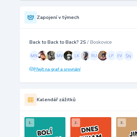
Zapojení v týmech
Back to Back to Back? 2S
/ Boskovice
Přejít na graf a srovnání
Kalendář zážitků
1.
2.
3.