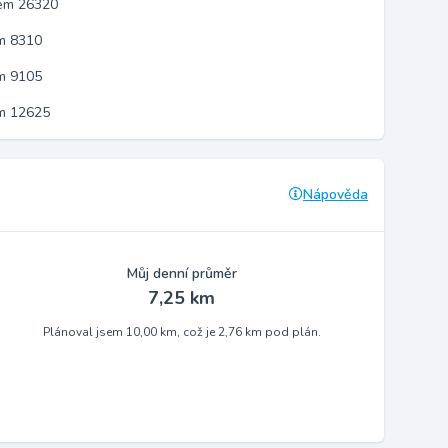
kem 26320
m 8310
m 9105
em 12625
Nápověda
Můj denní průměr
7,25 km
Plánoval jsem 10,00 km, což je 2,76 km pod plán.