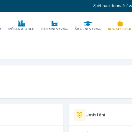
Zpět na informační 
Y
MĚSTA A OBCE
FIREMNÍ VÝZVA
ŠKOLNÍ VÝZVA
KROKO-SHO
Umístění