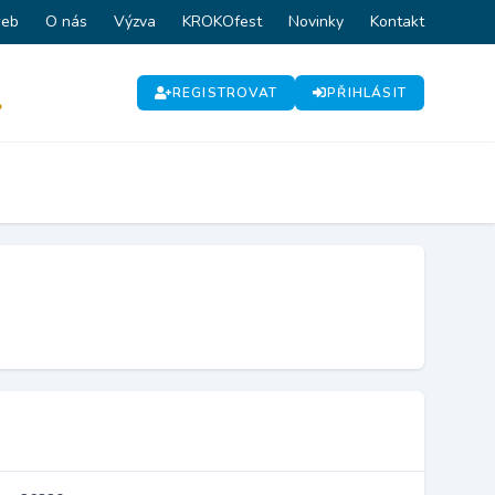
web
O nás
Výzva
KROKOfest
Novinky
Kontakt
REGISTROVAT
PŘIHLÁSIT
P