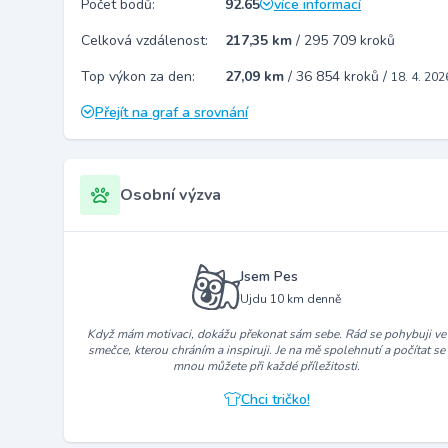
Počet bodů:
92.65
více informací
Celková vzdálenost:
217,35 km
/
295 709 kroků
Top výkon za den:
27,09 km
/
36 854 kroků
/
18. 4. 202
Přejít na graf a srovnání
Osobní výzva
Jsem Pes
Ujdu 10 km denně
Když mám motivaci, dokážu překonat sám sebe. Rád se pohybuji ve
smečce, kterou chráním a inspiruji. Je na mě spolehnutí a počítat se
mnou můžete při každé příležitosti.
Chci tričko!