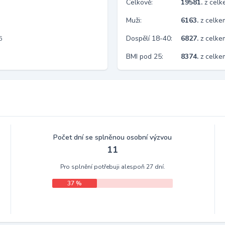
Celkově:
19581.
z cel
Muži:
6163.
z celke
Dospělí 18-40:
6827.
z celke
6
BMI pod 25:
8374.
z celk
Počet dní se splněnou osobní výzvou
11
Pro splnění potřebuji alespoň 27 dní.
37 %