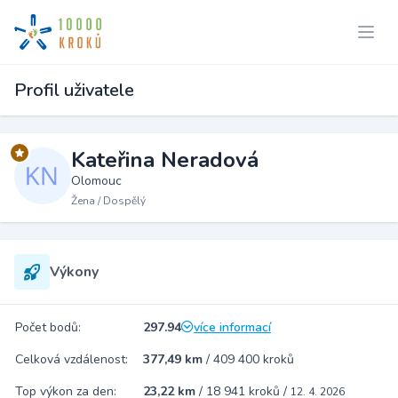
Profil uživatele
Kateřina Neradová
Olomouc
Žena / Dospělý
Výkony
Počet bodů:
297.94
více informací
Celková vzdálenost:
377,49 km
/
409 400 kroků
Top výkon za den:
23,22 km
/
18 941 kroků
/
12. 4. 2026