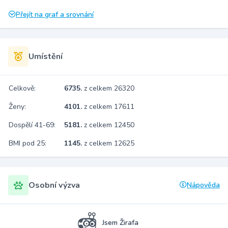
Přejít na graf a srovnání
Umístění
Celkově:
6735.
z celkem 26320
Ženy:
4101.
z celkem 17611
Dospělí 41-69:
5181.
z celkem 12450
BMI pod 25:
1145.
z celkem 12625
Osobní výzva
Nápověda
Jsem Žirafa