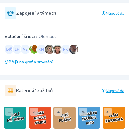
Zapojení v týmech
Nápověda
Splašení šneci
/ Olomouc
Přejít na graf a srovnání
Kalendář zážitků
Nápověda
1.
2.
3.
4.
5.