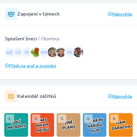
Zapojení v týmech
Nápověda
Splašení šneci
/ Olomouc
Přejít na graf a srovnání
Kalendář zážitků
Nápověda
1.
2.
3.
4.
5.