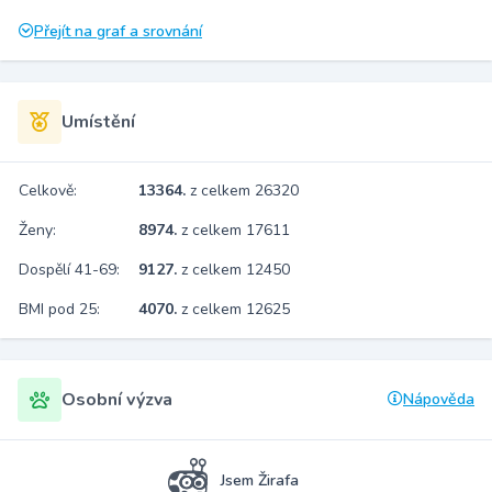
Přejít na graf a srovnání
Umístění
Celkově:
13364.
z celkem 26320
Ženy:
8974.
z celkem 17611
Dospělí 41-69:
9127.
z celkem 12450
BMI pod 25:
4070.
z celkem 12625
Osobní výzva
Nápověda
Jsem Žirafa