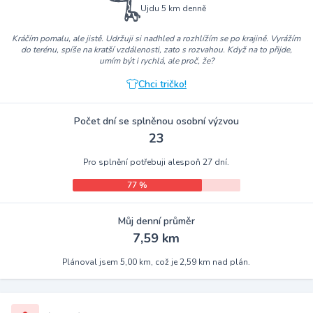
Ujdu 5 km denně
Kráčím pomalu, ale jistě. Udržuji si nadhled a rozhlížím se po krajině. Vyrážím
do terénu, spíše na kratší vzdálenosti, zato s rozvahou. Když na to přijde,
umím být i rychlá, ale proč, že?
Chci tričko!
Počet dní se splněnou osobní výzvou
23
Pro splnění potřebuji alespoň 27 dní.
77 %
Můj denní průměr
7,59 km
Plánoval jsem 5,00 km, což je 2,59 km nad plán.