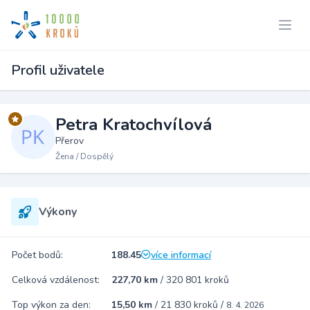
Profil uživatele
Petra Kratochvílová
Přerov
Žena / Dospělý
Výkony
Počet bodů:
188.45
více informací
Celková vzdálenost:
227,70 km
/
320 801 kroků
Top výkon za den:
15,50 km
/
21 830 kroků
/
8. 4. 2026