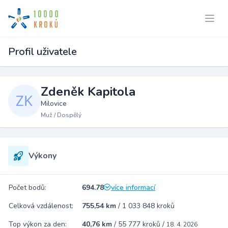
Profil uživatele
Zdeněk Kapitola
Milovice
Muž / Dospělý
Výkony
Počet bodů:
694.78
více informací
Celková vzdálenost:
755,54 km
/
1 033 848 kroků
Top výkon za den:
40,76 km
/
55 777 kroků
/
18. 4. 2026