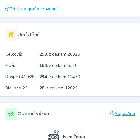
Přejít na graf a srovnání
Umístění
Celkově:
299.
z celkem 26320
Muži:
184.
z celkem 8310
Dospělí 41-69:
234.
z celkem 12450
BMI pod 25:
28.
z celkem 12625
Osobní výzva
Nápověda
Jsem Žirafa