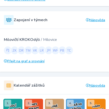
Zapojení v týmech
Nápověda
Milovičtí KROKOdýli
/ Milovice
Přejít na graf a srovnání
Kalendář zážitků
Nápověda
1.
2.
3.
4.
5.