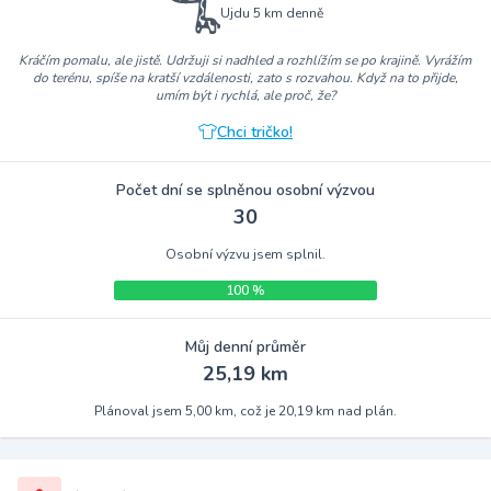
Ujdu 5 km denně
Kráčím pomalu, ale jistě. Udržuji si nadhled a rozhlížím se po krajině. Vyrážím
do terénu, spíše na kratší vzdálenosti, zato s rozvahou. Když na to přijde,
umím být i rychlá, ale proč, že?
Chci tričko!
Počet dní se splněnou osobní výzvou
30
Osobní výzvu jsem splnil.
100 %
Můj denní průměr
25,19 km
Plánoval jsem 5,00 km, což je 20,19 km nad plán.