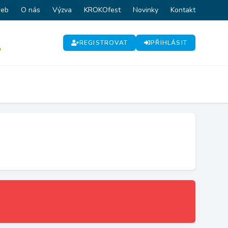
web
O nás
Výzva
KROKOfest
Novinky
Kontakt
REGISTROVAT
PŘIHLÁSIT
P