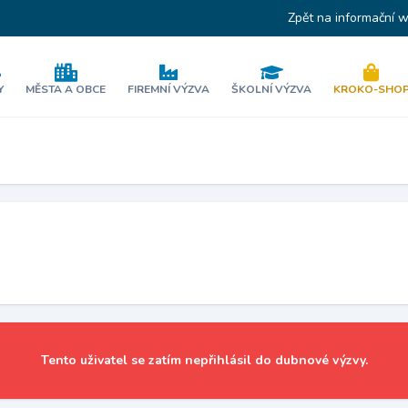
Zpět na informační 
Y
MĚSTA A OBCE
FIREMNÍ VÝZVA
ŠKOLNÍ VÝZVA
KROKO-SHO
Tento uživatel se zatím nepřihlásil do dubnové výzvy.