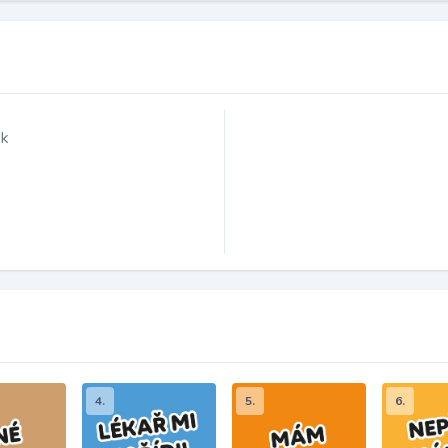
ek
4.
5.
6.