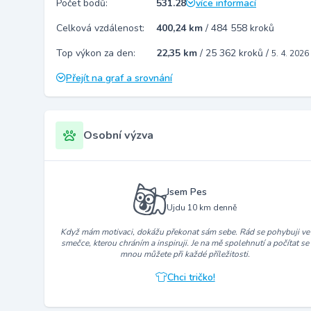
Počet bodů:
531.28
více informací
Celková vzdálenost:
400,24 km
/
484 558 kroků
Top výkon za den:
22,35 km
/
25 362 kroků
/
5. 4. 2026
Přejít na graf a srovnání
Osobní výzva
Jsem Pes
Ujdu 10 km denně
Když mám motivaci, dokážu překonat sám sebe. Rád se pohybuji ve
smečce, kterou chráním a inspiruji. Je na mě spolehnutí a počítat se
mnou můžete při každé příležitosti.
Chci tričko!