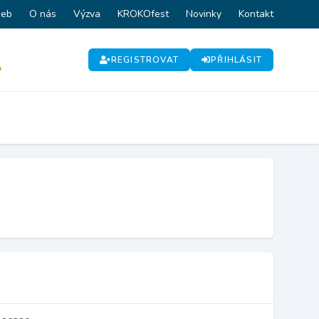
web
O nás
Výzva
KROKOfest
Novinky
Kontakt
REGISTROVAT
PŘIHLÁSIT
P