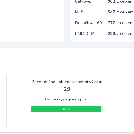
Celkově:
968.
z celkem
Muži:
547.
z celkem
Dospělí 41-69:
777.
z celkem
BMI 30-34:
288.
z celkem
Počet dní se splněnou osobní výzvou
29
Osobní výzvu jsem splnil.
97 %