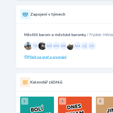
Zapojení v týmech
Městští baroni a městské baronky
/ Frýdek-Míst
Přejít na graf a srovnání
Kalendář zážitků
1.
2.
3.