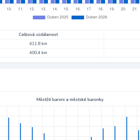
Celková vzdálenost
411.8 km
400.4 km
Městští baroni a městské baronky