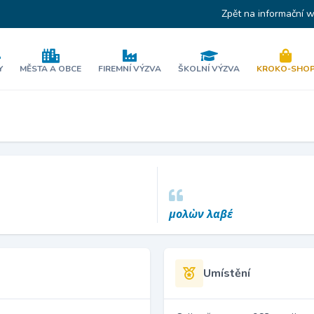
Zpět na informační 
Y
MĚSTA A OBCE
FIREMNÍ VÝZVA
ŠKOLNÍ VÝZVA
KROKO-SHO
μολὼν λαβέ
Umístění