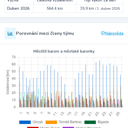
Výzva
Celková vzdálenost
Top výkon za den
Duben 2026
564.4 km
35.9 km
/
1. duben 2026
Porovnání mezi členy týmu
Nápověda
Městští baroni a městské baronky