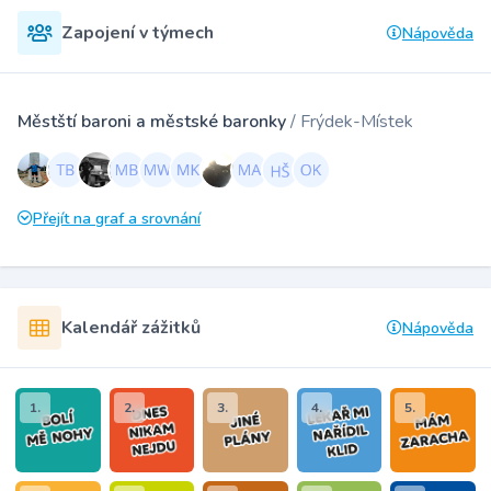
Zapojení v týmech
Nápověda
Městští baroni a městské baronky
/ Frýdek-Místek
Přejít na graf a srovnání
Kalendář zážitků
Nápověda
1.
2.
3.
4.
5.