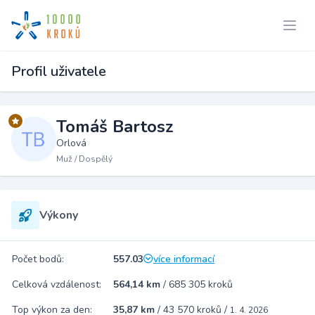
Profil uživatele
Tomáš Bartosz
Orlová
Muž / Dospělý
Výkony
Počet bodů:
557.03
více informací
Celková vzdálenost:
564,14 km
/
685 305 kroků
Top výkon za den:
35,87 km
/
43 570 kroků
/
1. 4. 2026