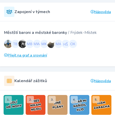
Zapojení v týmech
Nápověda
Městští baroni a městské baronky
/ Frýdek-Místek
Přejít na graf a srovnání
Kalendář zážitků
Nápověda
1.
2.
3.
4.
5.