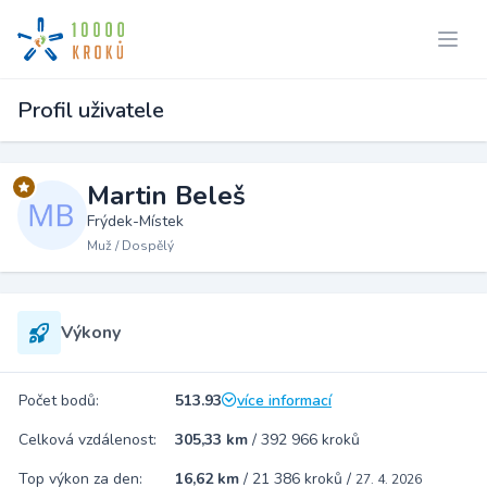
Profil uživatele
Martin Beleš
Frýdek-Místek
Muž / Dospělý
Výkony
Počet bodů:
513.93
více informací
Celková vzdálenost:
305,33 km
/
392 966 kroků
Top výkon za den:
16,62 km
/
21 386 kroků
/
27. 4. 2026