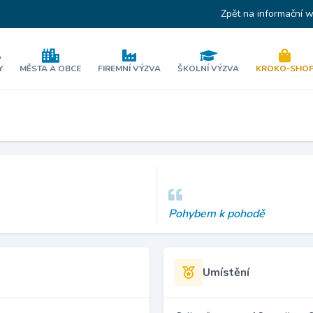
Zpět na informační 
Y
MĚSTA A OBCE
FIREMNÍ VÝZVA
ŠKOLNÍ VÝZVA
KROKO-SHO
Pohybem k pohodě
Umístění