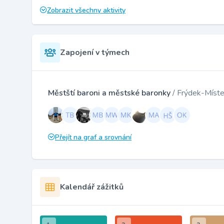
Zobrazit všechny aktivity
Zapojení v týmech
Městští baroni a městské baronky
/ Frýdek-Míst
Přejít na graf a srovnání
Kalendář zážitků