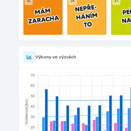
25.
26.
27.
Výkony ve výzvách