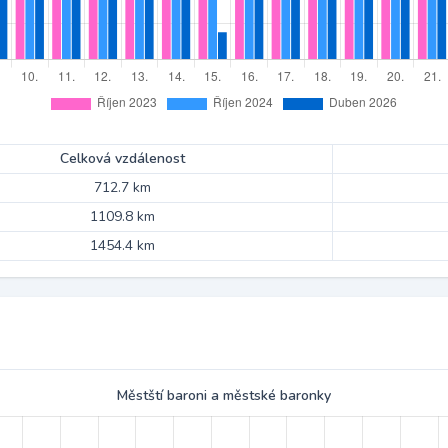
Celková vzdálenost
712.7 km
1109.8 km
1454.4 km
Městští baroni a městské baronky