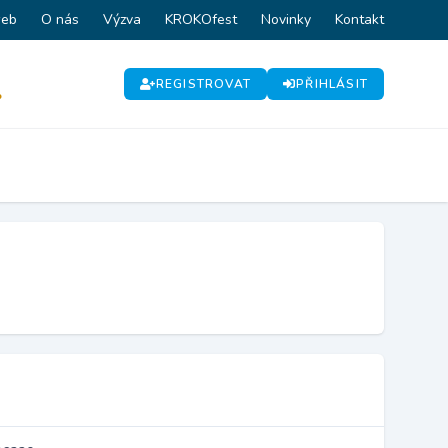
web
O nás
Výzva
KROKOfest
Novinky
Kontakt
REGISTROVAT
PŘIHLÁSIT
P