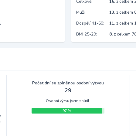
Celkově:
16.
z celkem 
Muži:
13.
z celkem 
Dospělí 41-69:
11.
z celkem 
6
BMI 25-29:
8.
z celkem 7
Počet dní se splněnou osobní výzvou
29
Osobní výzvu jsem splnil.
97 %
e
,