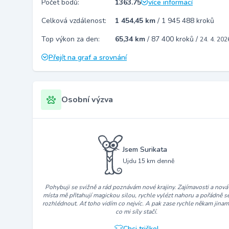
Počet bodů:
1363.75
více informací
Celková vzdálenost:
1 454,45 km
/
1 945 488 kroků
Top výkon za den:
65,34 km
/
87 400 kroků
/
24. 4. 202
Přejít na graf a srovnání
Osobní výzva
Jsem Surikata
Ujdu 15 km denně
Pohybuji se svižně a rád poznávám nové krajiny. Zajímavosti a nová
místa mě přitahují magickou silou, rychle vylézt nahoru a pořádně s
rozhlédnout. Ať toho vidím co nejvíc. A pak zase rychle někam jinam
co mi síly stačí.
Chci tričko!