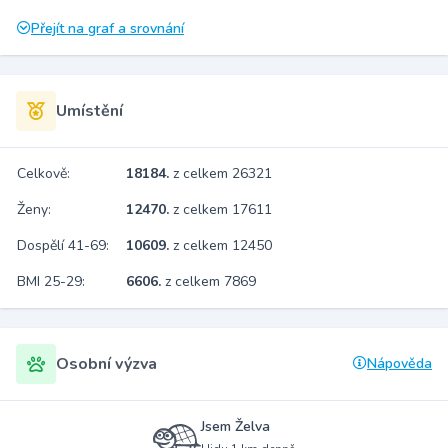
Přejít na graf a srovnání
Umístění
Celkově:
18184.
z celkem 26321
Ženy:
12470.
z celkem 17611
Dospělí 41-69:
10609.
z celkem 12450
BMI 25-29:
6606.
z celkem 7869
Osobní výzva
Nápověda
Jsem Želva