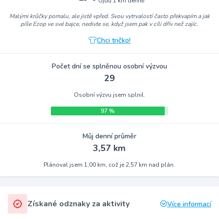
Ujdu 1 km denně
Malými krůčky pomalu, ale jistě vpřed. Svou vytrvalostí často překvapím a jak
píše Ezop ve své bajce, nedivte se, když jsem pak v cíli dřív než zajíc.
Chci tričko!
Počet dní se splněnou osobní výzvou
29
Osobní výzvu jsem splnil.
97 %
Můj denní průměr
3,57 km
Plánoval jsem 1,00 km, což je 2,57 km nad plán.
Získané odznaky za aktivity
Více informací