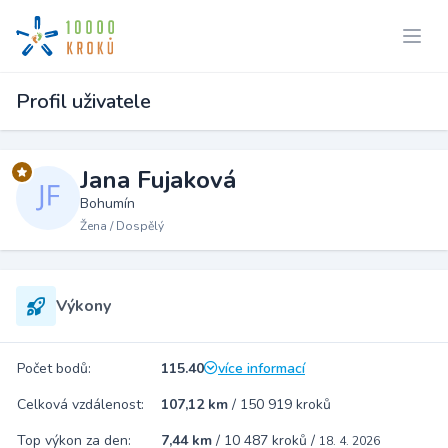
Profil uživatele
Jana Fujaková
Bohumín
Žena / Dospělý
Výkony
Počet bodů:
115.40
více informací
Celková vzdálenost:
107,12 km
/
150 919 kroků
Top výkon za den:
7,44 km
/
10 487 kroků
/
18. 4. 2026