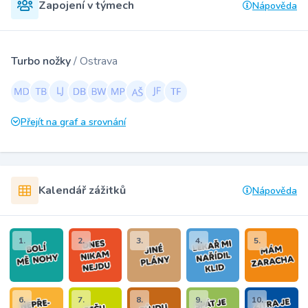
Zapojení v týmech
Nápověda
Turbo nožky
/ Ostrava
Přejít na graf a srovnání
Kalendář zážitků
Nápověda
1.
2.
3.
4.
5.
6.
7.
8.
9.
10.