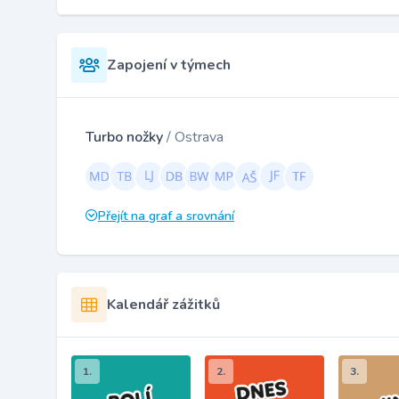
Zapojení v týmech
Turbo nožky
/ Ostrava
Přejít na graf a srovnání
Kalendář zážitků
1.
2.
3.