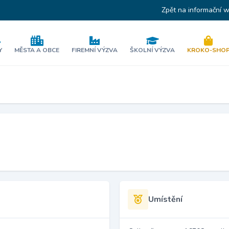
Zpět na informační 
Y
MĚSTA A OBCE
FIREMNÍ VÝZVA
ŠKOLNÍ VÝZVA
KROKO-SHO
Umístění