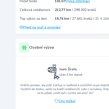
Počet bodů:
141.07
více informací
Celková vzdálenost:
212,77 km
/
298 002 kroků
Top výkon za den:
19,74 km
/
27 641 kroků
/
25. 4. 202
Přejít na graf a srovnání
Osobní výzva
Jsem Žirafa
Ujdu 5 km denně
Kráčím pomalu, ale jistě. Udržuji si nadhled a rozhlížím se po krajině
Vyrážím do terénu, spíše na kratší vzdálenosti, zato s rozvahou. Kdy
na to přijde, umím být i rychlá, ale proč, že?
Chci tričko!