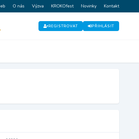
web
O nás
Výzva
KROKOfest
Novinky
Kontakt
REGISTROVAT
PŘIHLÁSIT
P