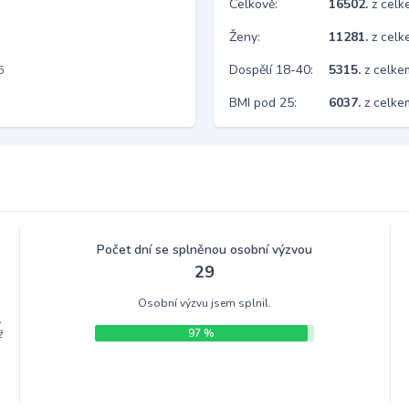
Celkově:
16502.
z cel
Ženy:
11281.
z cel
Dospělí 18-40:
5315.
z celke
6
BMI pod 25:
6037.
z celk
Počet dní se splněnou osobní výzvou
29
Osobní výzvu jsem splnil.
.
97 %
ž