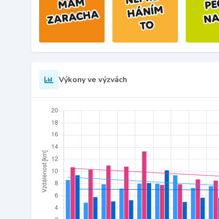
Výkony ve výzvách