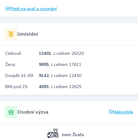
Přejít na graf a srovnání
Umístění
Celkově:
13401.
z celkem 26320
Ženy:
9005.
z celkem 17611
Dospělí 41-69:
9142.
z celkem 12450
BMI pod 25:
4093.
z celkem 12625
Osobní výzva
Nápověda
Jsem Žirafa