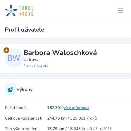
Profil uživatele
Barbora Waloschková
Ostrava
Žena / Dospělý
Výkony
Počet bodů:
187.70
více informací
Celková vzdálenost:
244,76 km
/
329 881 kroků
Top výkon za den:
13,79 km
/
18 643 kroků
/
5. 4. 2026