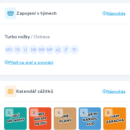
Zapojení v týmech
Nápověda
Turbo nožky
/ Ostrava
Přejít na graf a srovnání
Kalendář zážitků
Nápověda
1.
2.
3.
4.
5.