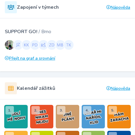
Zapojení v týmech
Nápověda
SUPPORT GO!
/ Brno
Přejít na graf a srovnání
Kalendář zážitků
Nápověda
1.
2.
3.
4.
5.