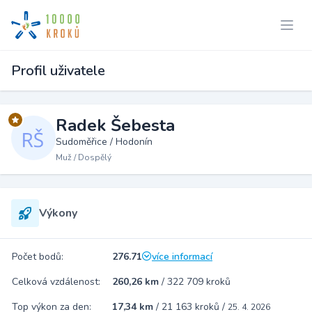
Profil uživatele
Radek Šebesta
Sudoměřice / Hodonín
Muž / Dospělý
Výkony
Počet bodů:
276.71
více informací
Celková vzdálenost:
260,26 km
/
322 709 kroků
Top výkon za den:
17,34 km
/
21 163 kroků
/
25. 4. 2026