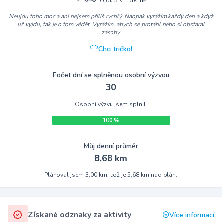
Ujdu 3 km denně
Neujdu toho moc a ani nejsem příliš rychlý. Naopak vyrážím každý den a když
už vyjdu, tak je o tom vědět. Vyrážím, abych se protáhl nebo si obstaral
zásoby.
Chci tričko!
Počet dní se splněnou osobní výzvou
30
Osobní výzvu jsem splnil.
100 %
Můj denní průměr
8,68 km
Plánoval jsem 3,00 km, což je 5,68 km nad plán.
Získané odznaky za aktivity
Více informací