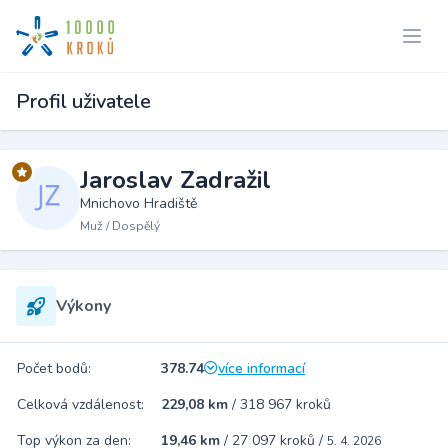
Profil uživatele
Jaroslav Zadražil
Mnichovo Hradiště
Muž / Dospělý
Výkony
Počet bodů:
378.74
více informací
Celková vzdálenost:
229,08 km
/
318 967 kroků
Top výkon za den:
19,46 km
/
27 097 kroků
/
5. 4. 2026