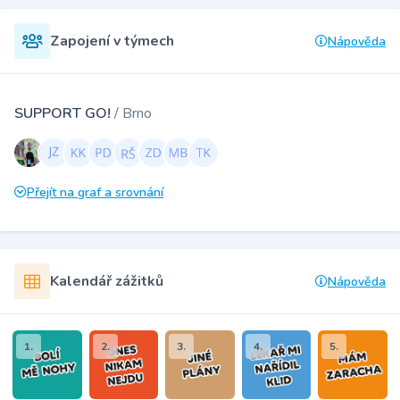
Zapojení v týmech
Nápověda
SUPPORT GO!
/ Brno
Přejít na graf a srovnání
Kalendář zážitků
Nápověda
1.
2.
3.
4.
5.