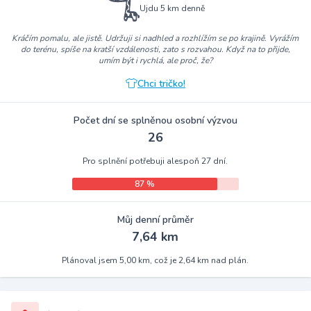
Ujdu 5 km denně
Kráčím pomalu, ale jistě. Udržuji si nadhled a rozhlížím se po krajině. Vyrážím
do terénu, spíše na kratší vzdálenosti, zato s rozvahou. Když na to přijde,
umím být i rychlá, ale proč, že?
Chci tričko!
Počet dní se splněnou osobní výzvou
26
Pro splnění potřebuji alespoň 27 dní.
87 %
Můj denní průměr
7,64 km
Plánoval jsem 5,00 km, což je 2,64 km nad plán.