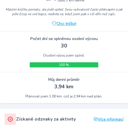
Ujdu 1 km denně
Malými krůčky pomalu, ale jistě vpřed. Svou vytrvalostí často překvapím a jak
píše Ezop ve své bajce, nedivte se, když jsem pak v cíli dřív než zajíc.
Chci tričko!
Počet dní se splněnou osobní výzvou
30
Osobní výzvu jsem splnil.
100 %
Můj denní průměr
3,94 km
Plánoval jsem 1,00 km, což je 2,94 km nad plán.
Získané odznaky za aktivity
Více informací