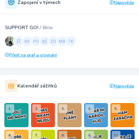
Zapojení v týmech
Nápověda
SUPPORT GO!
/ Brno
Přejít na graf a srovnání
Kalendář zážitků
Nápověda
1.
2.
3.
4.
5.
6.
7.
8.
9.
10.