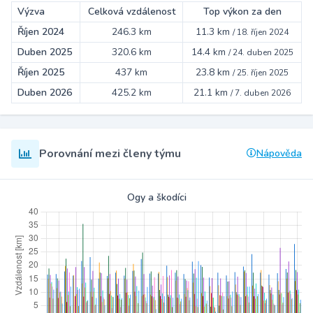
Výzva
Celková vzdálenost
Top výkon za den
Říjen 2024
246.3 km
11.3 km
/
18. říjen 2024
Duben 2025
320.6 km
14.4 km
/
24. duben 2025
Říjen 2025
437 km
23.8 km
/
25. říjen 2025
Duben 2026
425.2 km
21.1 km
/
7. duben 2026
Porovnání mezi členy týmu
Nápověda
Ogy a škodíci