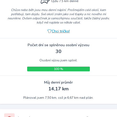
Ujdu 7.5 km denně
Chůze nebo běh jsou mou denní náplní. Prošmejdím celé okolí, kam
potřebuji, tam dojdu. Své okolí znám jako své tlapky a nic nového mi
neunikne. Ovšem odpočinek je samozřejmou součástí, takže žádný podiv,
když mě najdete se někde válet.
Chci tričko!
Počet dní se splněnou osobní výzvou
30
Osobní výzvu jsem splnil.
100 %
Můj denní průměr
14,17 km
Plánoval jsem 7,50 km, což je 6,67 km nad plán.