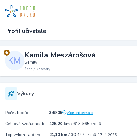
Profil uživatele
Kamila Meszárošová
Semily
Žena / Dospělý
Výkony
Počet bodů:
349.05
více informací
Celková vzdálenost:
425,20 km
/
613 565 kroků
Top výkon za den:
21,10 km
/
30 447 kroků
/
7. 4. 2026