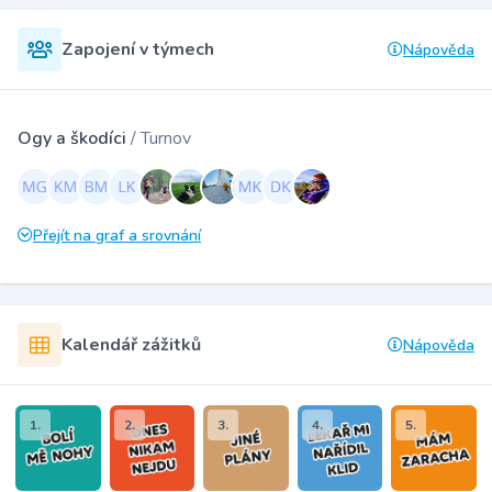
Zapojení v týmech
Nápověda
Ogy a škodíci
/ Turnov
Přejít na graf a srovnání
Kalendář zážitků
Nápověda
1.
2.
3.
4.
5.