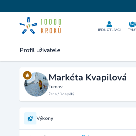
JEDNOTLIVCI
TÝM
Profil uživatele
Markéta Kvapilová
Turnov
Žena / Dospělý
Výkony