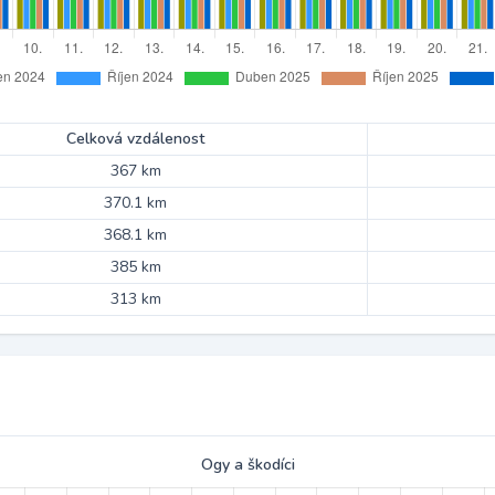
Celková vzdálenost
367 km
370.1 km
368.1 km
385 km
313 km
Ogy a škodíci