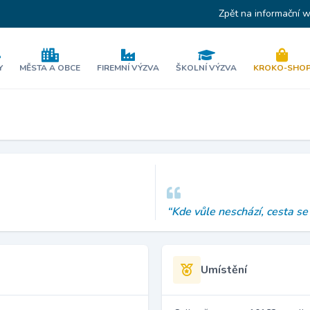
Zpět na informační 
Y
MĚSTA A OBCE
FIREMNÍ VÝZVA
ŠKOLNÍ VÝZVA
KROKO-SHO
“Kde vůle neschází, cesta se
Umístění