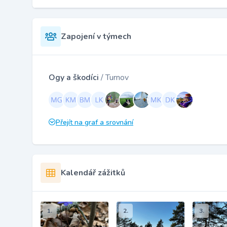
Zapojení v týmech
Ogy a škodíci
/ Turnov
Přejít na graf a srovnání
Kalendář zážitků
1.
2.
3.