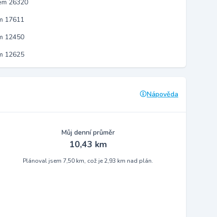
kem 26320
em 17611
em 12450
em 12625
Nápověda
Můj denní průměr
10,43 km
Plánoval jsem 7,50 km, což je 2,93 km nad plán.