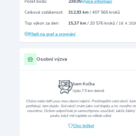
Počet bodů:
238.05
více informací
Celková vzdálenost:
312,93 km
/
407 565 kroků
Top výkon za den:
15,37 km
/
20 576 kroků
/
18. 4. 202
Přejít na graf a srovnání
Osobní výzva
Jsem Kočka
Ujdu 7.5 km denně
Chůze nebo běh jsou mou denní náplní. Prošmejdím celé okolí, ka
potřebuji, tam dojdu. Své okolí znám jako své tlapky a nic nového m
neunikne. Ovšem odpočinek je samozřejmou součástí, takže žádný
podiv, když mě najdete se někde válet.
Chci tričko!