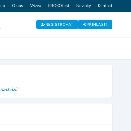
web
O nás
Výzva
KROKOfest
Novinky
Kontakt
REGISTROVAT
PŘIHLÁSIT
P
 nachází.”