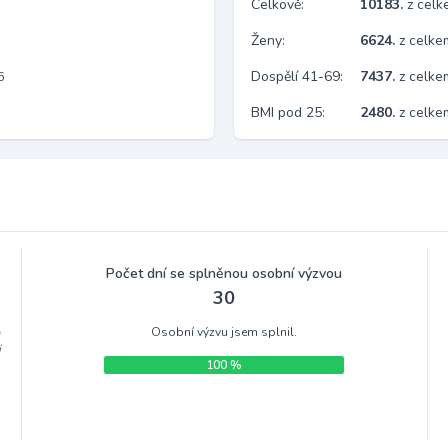
Celkově:
10183.
z cel
Ženy:
6624.
z celk
Dospělí 41-69:
7437.
z celk
6
BMI pod 25:
2480.
z celk
Počet dní se splněnou osobní výzvou
30
Osobní výzvu jsem splnil.
m
i
100 %