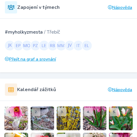
Zapojení v týmech
Nápověda
#myholkyzmesta
/ Třebíč
Přejít na graf a srovnání
Kalendář zážitků
Nápověda
1.
2.
3.
4.
5.