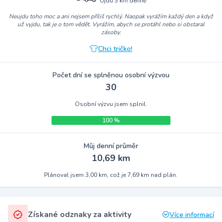
Ujdu 3 km denně
Neujdu toho moc a ani nejsem příliš rychlý. Naopak vyrážím každý den a když
už vyjdu, tak je o tom vědět. Vyrážím, abych se protáhl nebo si obstaral
zásoby.
Chci tričko!
Počet dní se splněnou osobní výzvou
30
Osobní výzvu jsem splnil.
100 %
Můj denní průměr
10,69 km
Plánoval jsem 3,00 km, což je 7,69 km nad plán.
Získané odznaky za aktivity
Více informací