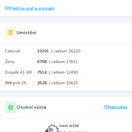
Přejít na graf a srovnání
Umístění
Celkově:
10301.
z celkem 26320
Ženy:
6708.
z celkem 17611
Dospělí 41-69:
7514.
z celkem 12450
BMI pod 25:
2528.
z celkem 12625
Osobní výzva
Nápověda
Jsem Ježek