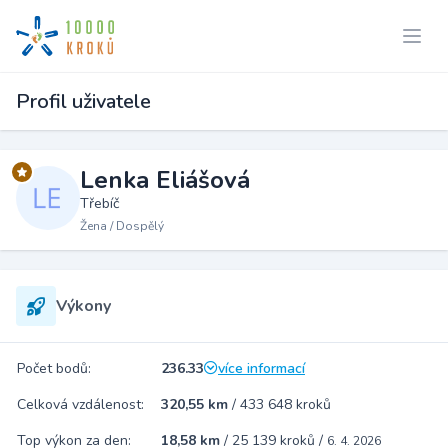
Profil uživatele
Lenka Eliášová
Třebíč
Žena / Dospělý
Výkony
Počet bodů:
236.33
více informací
Celková vzdálenost:
320,55 km
/
433 648 kroků
Top výkon za den:
18,58 km
/
25 139 kroků
/
6. 4. 2026