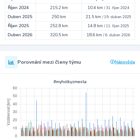
Říjen 2024
215.2 km
10.4 km
/
31. říjen 2024
Duben 2025
250 km
21.5 km
/
19. duben 2025
Říjen 2025
252.8 km
14.8 km
/
11. říjen 2025
Duben 2026
320.5 km
18.6 km
/
6. duben 2026
Porovnání mezi členy týmu
Nápověda
#myholkyzmesta