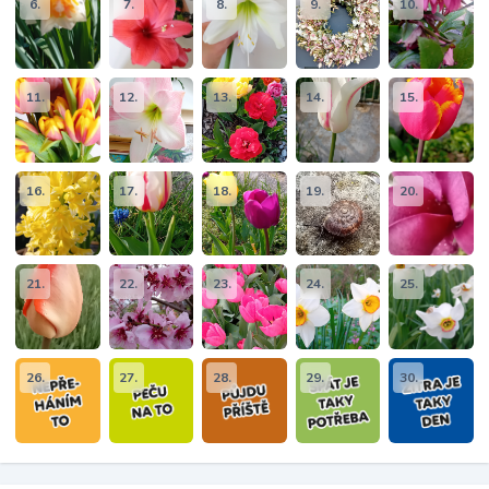
6.
7.
8.
9.
10.
11.
12.
13.
14.
15.
16.
17.
18.
19.
20.
21.
22.
23.
24.
25.
26.
27.
28.
29.
30.