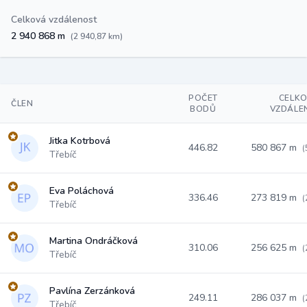
Celková vzdálenost
2 940 868 m
(2 940,87 km)
POČET
CELK
ČLEN
BODŮ
VZDÁLE
Jitka Kotrbová
446.82
580 867 m
(
Třebíč
Eva Poláchová
336.46
273 819 m
(
Třebíč
Martina Ondráčková
310.06
256 625 m
(
Třebíč
Pavlína Zerzánková
249.11
286 037 m
(
Třebíč