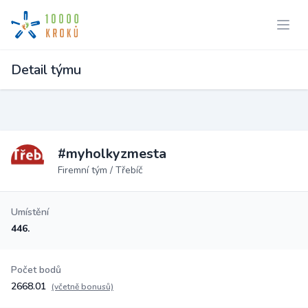
Detail týmu
#myholkyzmesta
Firemní tým / Třebíč
Umístění
446.
Počet bodů
2668.01
(včetně bonusů)