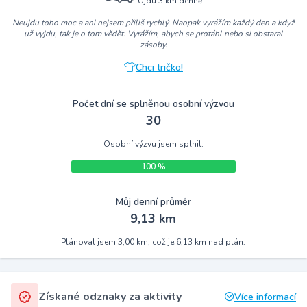
Ujdu 3 km denně
Neujdu toho moc a ani nejsem příliš rychlý. Naopak vyrážím každý den a když
už vyjdu, tak je o tom vědět. Vyrážím, abych se protáhl nebo si obstaral
zásoby.
Chci tričko!
Počet dní se splněnou osobní výzvou
30
Osobní výzvu jsem splnil.
100 %
Můj denní průměr
9,13 km
Plánoval jsem 3,00 km, což je 6,13 km nad plán.
Získané odznaky za aktivity
Více informací