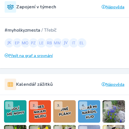
Zapojení v týmech
Nápověda
#myholkyzmesta
/ Třebíč
Přejít na graf a srovnání
Kalendář zážitků
Nápověda
1.
2.
3.
4.
5.