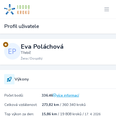
Profil uživatele
Eva Poláchová
Třebíč
Žena / Dospělý
Výkony
Počet bodů:
336.46
více informací
Celková vzdálenost:
273,82 km
/
360 340 kroků
Top výkon za den:
15,86 km
/
19 808 kroků
/
17. 4. 2026