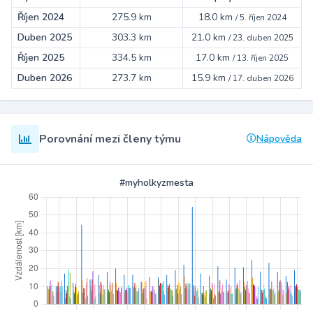
Říjen 2024
275.9 km
18.0 km
/
5. říjen 2024
Duben 2025
303.3 km
21.0 km
/
23. duben 2025
Říjen 2025
334.5 km
17.0 km
/
13. říjen 2025
Duben 2026
273.7 km
15.9 km
/
17. duben 2026
Porovnání mezi členy týmu
Nápověda
#myholkyzmesta