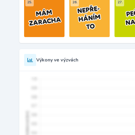
25.
26.
27.
Výkony ve výzvách