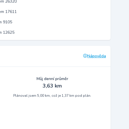
kem 26320
kem 17611
m 9105
em 12625
Nápověda
Můj denní průměr
3,63 km
Plánoval jsem 5,00 km, což je 1,37 km pod plán.