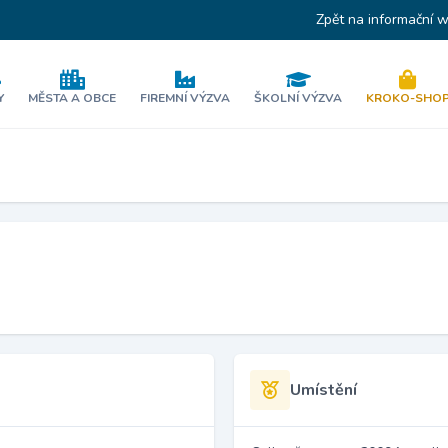
Zpět na informační 
Y
MĚSTA A OBCE
FIREMNÍ VÝZVA
ŠKOLNÍ VÝZVA
KROKO-SHO
Umístění