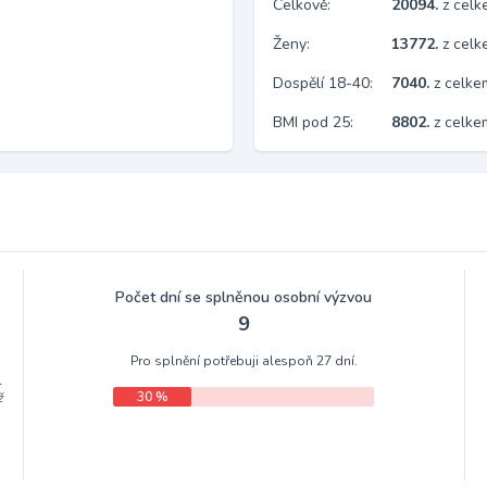
Celkově:
20094.
z cel
Ženy:
13772.
z cel
Dospělí 18-40:
7040.
z celke
BMI pod 25:
8802.
z celk
Počet dní se splněnou osobní výzvou
9
Pro splnění potřebuji alespoň 27 dní.
.
30 %
ž