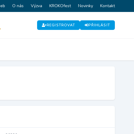
web
O nás
Výzva
KROKOfest
Novinky
Kontakt
REGISTROVAT
PŘIHLÁSIT
P