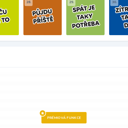
28.
29.
30.
PRÉMIOVÁ FUNKCE