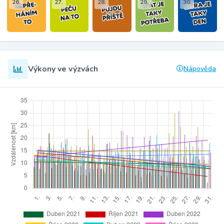
26.
27.
28.
29.
30.
Výkony ve výzvách
Nápověda