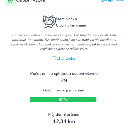
Osobní výzva
Nápověda
Jsem Kočka
Ujdu 7.5 km denně
Chůze nebo běh jsou mou denní náplní. Prošmejdím celé okolí, kam
potřebuji, tam dojdu. Své okolí znám jako své tlapky a nic nového mi
neunikne. Ovšem odpočinek je samozřejmou součástí, takže žádný podiv,
když mě najdete se někde válet.
Chci tričko!
Počet dní se splněnou osobní výzvou
29
Osobní výzvu jsem splnil.
97 %
Můj denní průměr
12,34 km