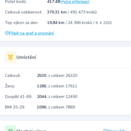
Počet bodů:
417.48
více informací
Celková vzdálenost:
370,31 km
/
491 473 kroků
Top výkon za den:
19,84 km
/
24 366 kroků
/
6. 4. 2026
Přejít na graf a srovnání
Umístění
Celkově:
2530.
z celkem 26320
Ženy:
1286.
z celkem 17611
Dospělí 41-69:
2044.
z celkem 12450
BMI 25-29:
1096.
z celkem 7869