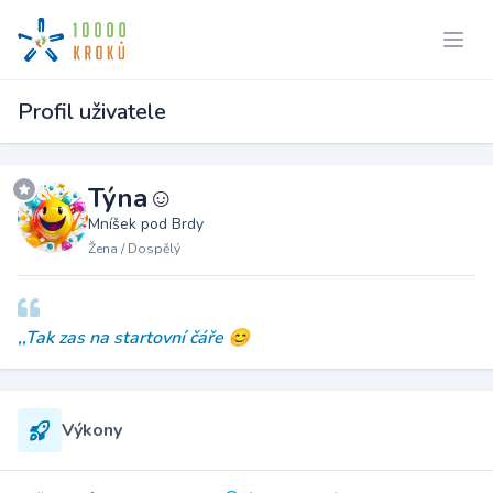
Profil uživatele
Týna☺️
Mníšek pod Brdy
Žena / Dospělý
,,Tak zas na startovní čáře 😊
Výkony