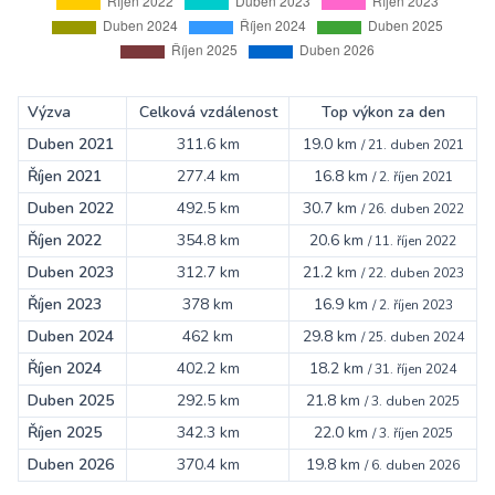
Výzva
Celková vzdálenost
Top výkon za den
Duben 2021
311.6 km
19.0 km
/
21. duben 2021
Říjen 2021
277.4 km
16.8 km
/
2. říjen 2021
Duben 2022
492.5 km
30.7 km
/
26. duben 2022
Říjen 2022
354.8 km
20.6 km
/
11. říjen 2022
Duben 2023
312.7 km
21.2 km
/
22. duben 2023
Říjen 2023
378 km
16.9 km
/
2. říjen 2023
Duben 2024
462 km
29.8 km
/
25. duben 2024
Říjen 2024
402.2 km
18.2 km
/
31. říjen 2024
Duben 2025
292.5 km
21.8 km
/
3. duben 2025
Říjen 2025
342.3 km
22.0 km
/
3. říjen 2025
Duben 2026
370.4 km
19.8 km
/
6. duben 2026