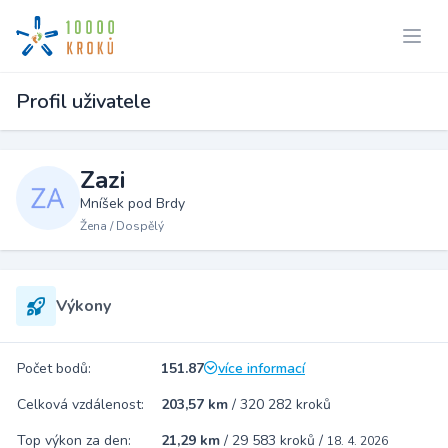
Profil uživatele
Zazi
Mníšek pod Brdy
Žena / Dospělý
Výkony
Počet bodů:
151.87
více informací
Celková vzdálenost:
203,57 km
/
320 282 kroků
Top výkon za den:
21,29 km
/
29 583 kroků
/
18. 4. 2026