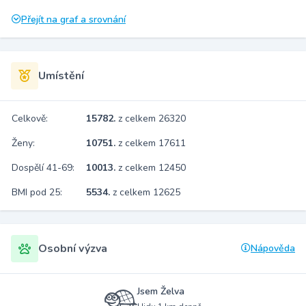
Přejít na graf a srovnání
Umístění
Celkově:
15782.
z celkem 26320
Ženy:
10751.
z celkem 17611
Dospělí 41-69:
10013.
z celkem 12450
BMI pod 25:
5534.
z celkem 12625
Osobní výzva
Nápověda
Jsem Želva