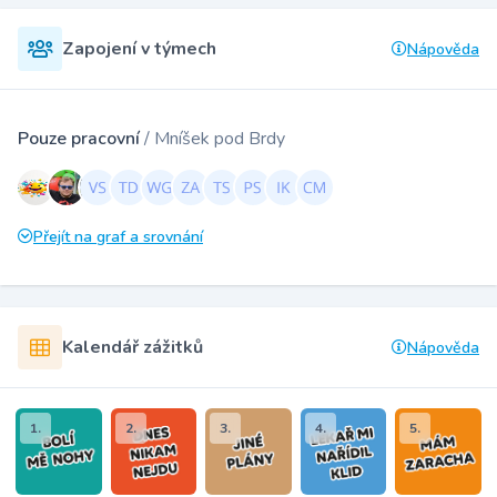
Zapojení v týmech
Nápověda
Pouze pracovní
/ Mníšek pod Brdy
Přejít na graf a srovnání
Kalendář zážitků
Nápověda
1.
2.
3.
4.
5.