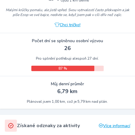
Ujdu 1 km denně
Malými krůčky pomalu, ale jistě vpřed. Svou vytrvalostí často překvapím a jak
píše Ezop ve své bajce, nedivte se, když jsem pak v cíli dřív než zajíc.
Chci tričko!
Počet dní se splněnou osobní výzvou
26
Pro splnění potřebuji alespoň 27 dní.
87 %
Můj denní průměr
6,79 km
Plánoval jsem 1,00 km, což je 5,79 km nad plán.
Získané odznaky za aktivity
Více informací