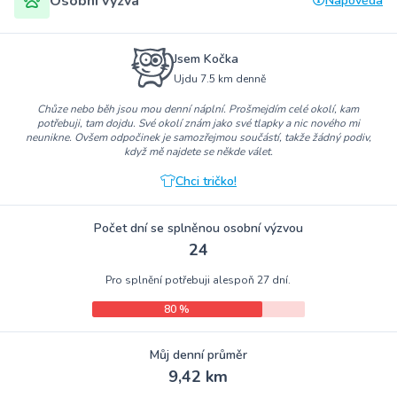
Osobní výzva
Nápověda
Jsem Kočka
Ujdu 7.5 km denně
Chůze nebo běh jsou mou denní náplní. Prošmejdím celé okolí, kam
potřebuji, tam dojdu. Své okolí znám jako své tlapky a nic nového mi
neunikne. Ovšem odpočinek je samozřejmou součástí, takže žádný podiv,
když mě najdete se někde válet.
Chci tričko!
Počet dní se splněnou osobní výzvou
24
Pro splnění potřebuji alespoň 27 dní.
80 %
Můj denní průměr
9,42 km