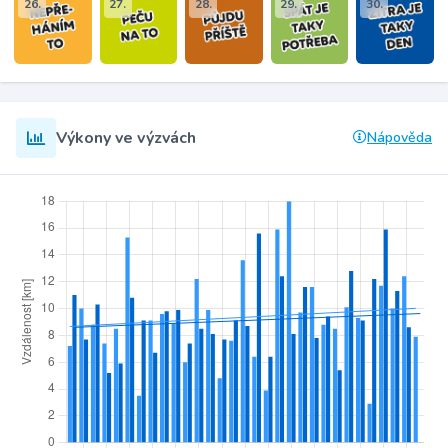
26.
27.
28.
29.
30.
Výkony ve výzvách
Nápověda