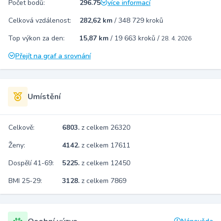
Počet bodů:
296.75
více informací
Celková vzdálenost:
282,62 km
/
348 729 kroků
Top výkon za den:
15,87 km
/
19 663 kroků
/
28. 4. 2026
Přejít na graf a srovnání
Umístění
Celkově:
6803.
z celkem 26320
Ženy:
4142.
z celkem 17611
Dospělí 41-69:
5225.
z celkem 12450
BMI 25-29:
3128.
z celkem 7869