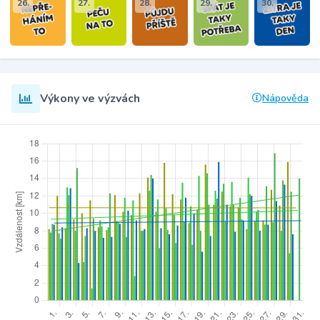
26.
27.
28.
29.
30.
Výkony ve výzvách
Nápověda