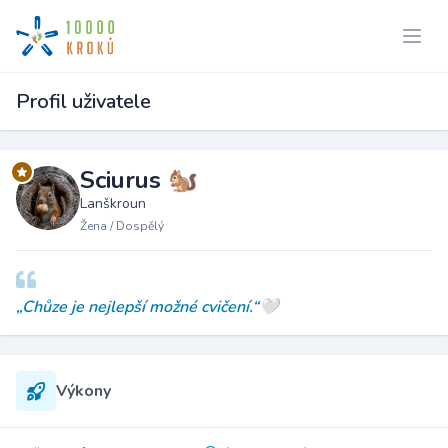
Profil uživatele
Sciurus 🐿️
Lanškroun
Žena / Dospělý
„Chůze je nejlepší možné cvičení.“🤍
Výkony