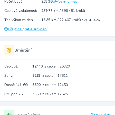
Počet bodů:
203.38
více informací
Celková vzdálenost:
279,77 km
/
396 491 kroků
Top výkon za den:
15,85 km
/
22 467 kroků
/
21. 4. 2026
Přejít na graf a srovnání
Umístění
Celkově:
12440.
z celkem 26320
Ženy:
8283.
z celkem 17611
Dospělí 41-69:
8690.
z celkem 12450
BMI pod 25:
3569.
z celkem 12625