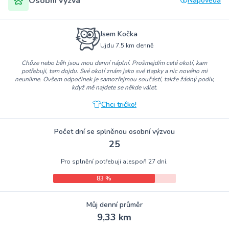
Osobní výzva
Nápověda
Jsem Kočka
Ujdu 7.5 km denně
Chůze nebo běh jsou mou denní náplní. Prošmejdím celé okolí, kam
potřebuji, tam dojdu. Své okolí znám jako své tlapky a nic nového mi
neunikne. Ovšem odpočinek je samozřejmou součástí, takže žádný podiv,
když mě najdete se někde válet.
Chci tričko!
Počet dní se splněnou osobní výzvou
25
Pro splnění potřebuji alespoň 27 dní.
83 %
Můj denní průměr
9,33 km