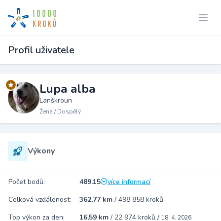
Profil uživatele
Lupa alba
Lanškroun
Žena / Dospělý
Výkony
Počet bodů:
489.15
více informací
Celková vzdálenost:
362,77 km
/
498 858 kroků
Top výkon za den:
16,59 km
/
22 974 kroků
/
18. 4. 2026