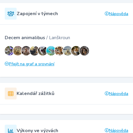
Zapojení v týmech
Nápověda
Decem animalibus
/ Lanškroun
Přejít na graf a srovnání
Kalendář zážitků
Nápověda
Výkony ve výzvách
Nápověda