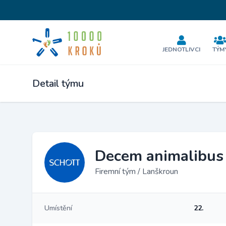
JEDNOTLIVCI
TÝM
Detail týmu
Decem animalibus
Firemní tým / Lanškroun
Umístění
22.