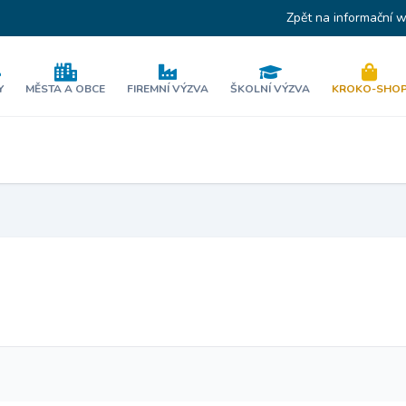
Zpět na informační 
Y
MĚSTA A OBCE
FIREMNÍ VÝZVA
ŠKOLNÍ VÝZVA
KROKO-SHO