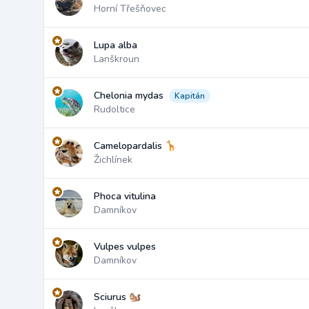
Horní Třešňovec
Lupa alba
Lanškroun
Chelonia mydas
Kapitán
Rudoltice
Camelopardalis 🦒
Žichlínek
Phoca vitulina
Damníkov
Vulpes vulpes
Damníkov
Sciurus 🐿️