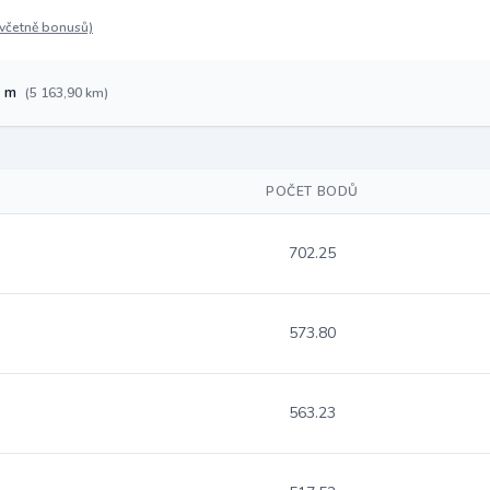
(včetně bonusů)
3 m
(5 163,90 km)
POČET BODŮ
702.25
573.80
563.23