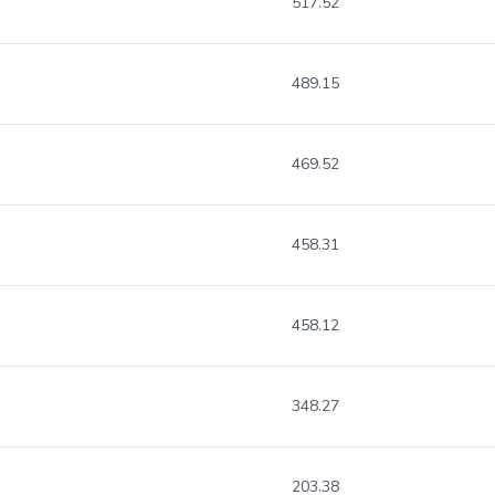
517.52
489.15
469.52
458.31
458.12
348.27
203.38