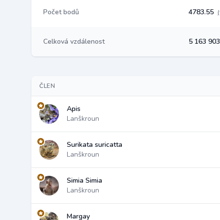
Počet bodů
4783.55
Celková vzdálenost
5 163 90
ČLEN
Apis
Lanškroun
Surikata suricatta
Lanškroun
Simia Simia
Lanškroun
Margay