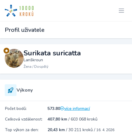
Profil uživatele
Surikata suricatta
Lanškroun
Žena / Dospělý
Výkony
Počet bodů:
573.80
více informací
Celková vzdálenost:
407,80 km
/
603 068 kroků
Top výkon za den:
20,43 km
/
30 211 kroků
/
16. 4. 2026