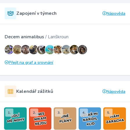
Zapojení v týmech
Nápověda
Decem animalibus
/ Lanškroun
Přejít na graf a srovnání
Kalendář zážitků
Nápověda
1.
2.
3.
4.
5.