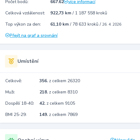
Počet bodů:
667.62
více informací
Celková vzdálenost:
922,73 km
/
1 187 558 kroků
Top výkon za den:
61,10 km
/
78 633 kroků
/
26. 4. 2026
Přejít na graf a srovnání
Umístění
Celkově:
356.
z celkem 26320
Muži:
218.
z celkem 8310
Dospělí 18-40:
42.
z celkem 9105
BMI 25-29:
149.
z celkem 7869