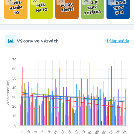
26.
27.
28.
29.
30.
Výkony ve výzvách
Nápověda