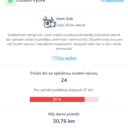
Osobní výzva
Nápověda
Jsem Sob
Ujdu 30 km denně
Vzdálenosti nehrají roli. Jsem zvyklý se přesouvat desítky kilometrů denně.
Jdu vytrvale a když je potřeba, umím být i velmi rychlý. Dlouhé cesty jsou pro
mě životní výzvou i mentálním nastavením. Alespoň mám čas si vše v klidu
promyslet.
Chci tričko!
Počet dní se splněnou osobní výzvou
24
Pro splnění potřebuji alespoň 27 dní.
80 %
Můj denní průměr
30,76 km