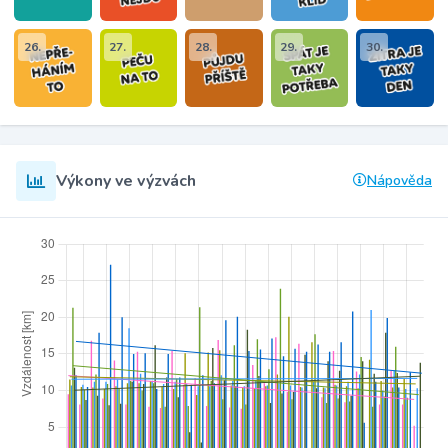
26.
27.
28.
29.
30.
Výkony ve výzvách
Nápověda