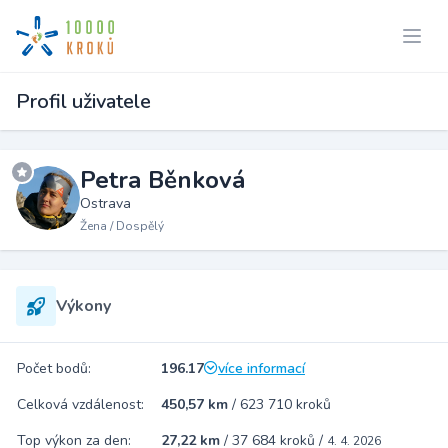
Profil uživatele
Petra Běnková
Ostrava
Žena / Dospělý
Výkony
Počet bodů:
196.17
více informací
Celková vzdálenost:
450,57 km
/
623 710 kroků
Top výkon za den:
27,22 km
/
37 684 kroků
/
4. 4. 2026