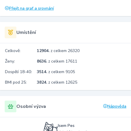
Přejít na graf a srovnání
Umístění
Celkově:
12904.
z celkem 26320
Ženy:
8636.
z celkem 17611
Dospělí 18-40:
3514.
z celkem 9105
BMI pod 25:
3824.
z celkem 12625
Osobní výzva
Nápověda
Jsem Pes