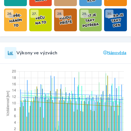
26.
27.
28.
29.
30.
Výkony ve výzvách
Nápověda