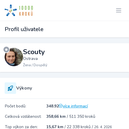
Profil uživatele
Scouty
Ostrava
Žena / Dospělý
Výkony
Počet bodů:
348.92
více informací
Celková vzdálenost:
358,66 km
/
511 350 kroků
Top výkon za den:
15,67 km
/
22 338 kroků
/
26. 4. 2026