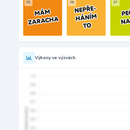
25.
26.
27.
Výkony ve výzvách