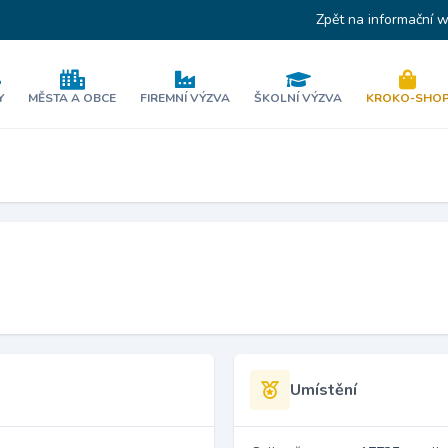
Zpět na informační 
Y
MĚSTA A OBCE
FIREMNÍ VÝZVA
ŠKOLNÍ VÝZVA
KROKO-SHO
Umístění