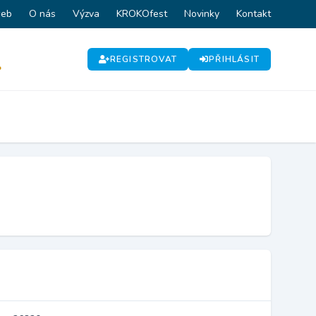
web
O nás
Výzva
KROKOfest
Novinky
Kontakt
REGISTROVAT
PŘIHLÁSIT
P