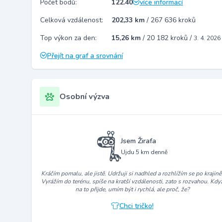
Počet bodů:
122.40
více informací
Celková vzdálenost:
202,33 km
/
267 636 kroků
Top výkon za den:
15,26 km
/
20 182 kroků
/
3. 4. 2026
Přejít na graf a srovnání
Osobní výzva
Jsem Žirafa
Ujdu 5 km denně
Kráčím pomalu, ale jistě. Udržuji si nadhled a rozhlížím se po krajině
Vyrážím do terénu, spíše na kratší vzdálenosti, zato s rozvahou. Kdy
na to přijde, umím být i rychlá, ale proč, že?
Chci tričko!