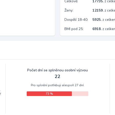
Celkově:
17735.
z cel
Ženy:
12159.
z cel
Dospělí 18-40:
5925.
z celke
BMI pod 25:
6918.
z celk
Počet dní se splněnou osobní výzvou
22
Pro splnění potřebuji alespoň 27 dní.
.
73 %
ž