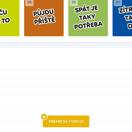
28.
29.
30.
PRÉMIOVÁ FUNKCE