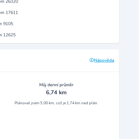
kem 26320
kem 17611
m 9105
em 12625
Nápověda
Můj denní průměr
6,74 km
Plánoval jsem 5,00 km, což je 1,74 km nad plán.