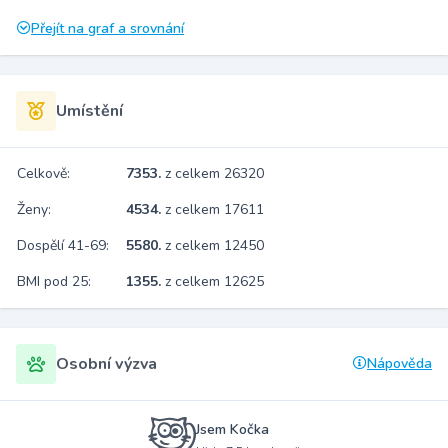
Přejít na graf a srovnání
Umístění
Celkově:
7353.
z celkem 26320
Ženy:
4534.
z celkem 17611
Dospělí 41-69:
5580.
z celkem 12450
BMI pod 25:
1355.
z celkem 12625
Osobní výzva
Nápověda
Jsem Kočka