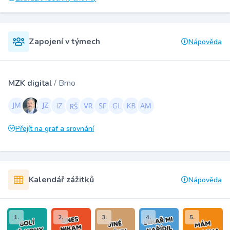
Zapojení v týmech
Nápověda
MZK digital
/ Brno
Přejít na graf a srovnání
Kalendář zážitků
Nápověda
1.
2.
3.
4.
5.