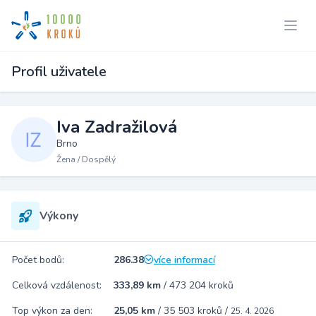
Profil uživatele
Iva Zadražilová
Brno
Žena / Dospělý
Výkony
Počet bodů:
286.38
více informací
Celková vzdálenost:
333,89 km
/
473 204 kroků
Top výkon za den:
25,05 km
/
35 503 kroků
/
25. 4. 2026