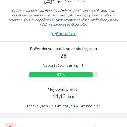
Ujdu 7.5 km denně
Chůze nebo běh jsou mou denní náplní. Prošmejdím celé okolí, kam
potřebuji, tam dojdu. Své okolí znám jako své tlapky a nic nového mi
neunikne. Ovšem odpočinek je samozřejmou součástí, takže žádný podiv,
když mě najdete se někde válet.
Chci tričko!
Počet dní se splněnou osobní výzvou
28
Osobní výzvu jsem splnil.
93 %
Můj denní průměr
11,13 km
Plánoval jsem 7,50 km, což je 3,63 km nad plán.