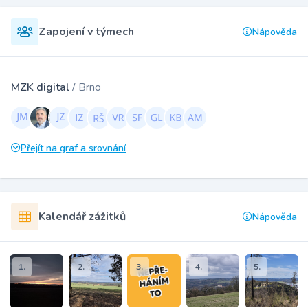
Zapojení v týmech
Nápověda
MZK digital
/ Brno
Přejít na graf a srovnání
Kalendář zážitků
Nápověda
1.
2.
3.
4.
5.