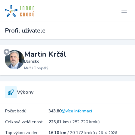
Profil uživatele
Martin Krčál
Blansko
Muž / Dospělý
Výkony
Počet bodů:
343.80
více informací
Celková vzdálenost:
225,61 km
/
282 720 kroků
Top výkon za den:
16,10 km
/
20 172 kroků
/
26. 4. 2026