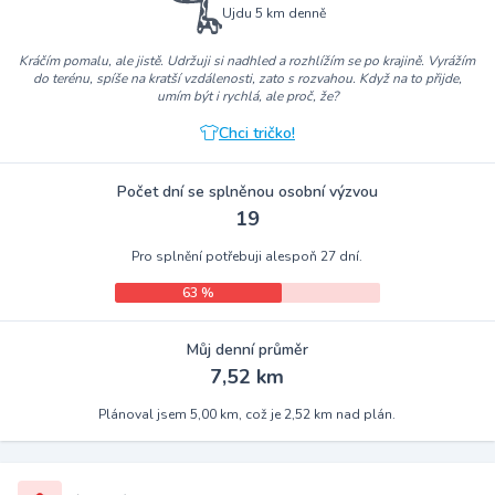
Ujdu 5 km denně
Kráčím pomalu, ale jistě. Udržuji si nadhled a rozhlížím se po krajině. Vyrážím
do terénu, spíše na kratší vzdálenosti, zato s rozvahou. Když na to přijde,
umím být i rychlá, ale proč, že?
Chci tričko!
Počet dní se splněnou osobní výzvou
19
Pro splnění potřebuji alespoň 27 dní.
63 %
Můj denní průměr
7,52 km
Plánoval jsem 5,00 km, což je 2,52 km nad plán.