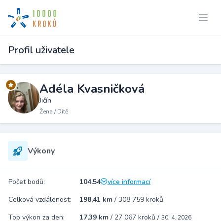
Profil uživatele
Adéla Kvasničková
Jičín
Žena / Dítě
Výkony
Počet bodů:
104.54
více informací
Celková vzdálenost:
198,41 km
/
308 759 kroků
Top výkon za den:
17,39 km
/
27 067 kroků
/
30. 4. 2026