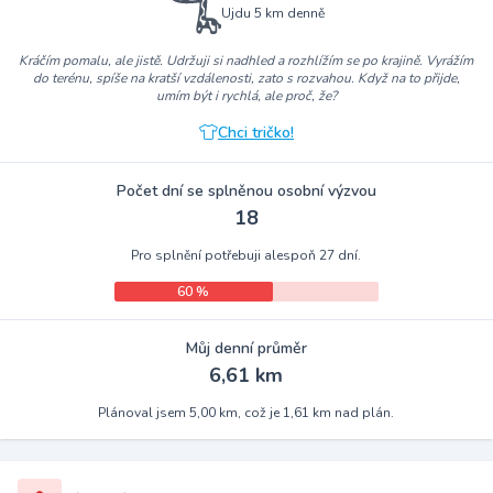
Ujdu 5 km denně
Kráčím pomalu, ale jistě. Udržuji si nadhled a rozhlížím se po krajině. Vyrážím
do terénu, spíše na kratší vzdálenosti, zato s rozvahou. Když na to přijde,
umím být i rychlá, ale proč, že?
Chci tričko!
Počet dní se splněnou osobní výzvou
18
Pro splnění potřebuji alespoň 27 dní.
60 %
Můj denní průměr
6,61 km
Plánoval jsem 5,00 km, což je 1,61 km nad plán.