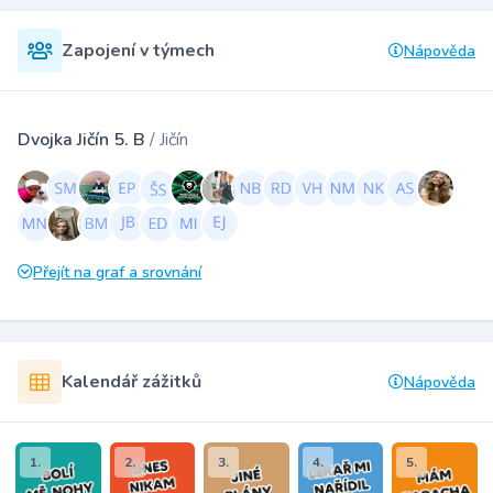
Zapojení v týmech
Nápověda
Dvojka Jičín 5. B
/ Jičín
Přejít na graf a srovnání
Kalendář zážitků
Nápověda
1.
2.
3.
4.
5.