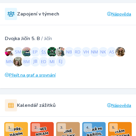
Zapojení v týmech
Nápověda
Dvojka Jičín 5. B
/ Jičín
Přejít na graf a srovnání
Kalendář zážitků
Nápověda
1.
2.
3.
4.
5.