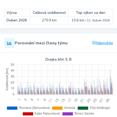
Výzva
Celková vzdálenost
Top výkon za den
Duben 2026
275.9 km
15.6 km
/
11. duben 2026
Porovnání mezi členy týmu
Nápověda
Dvojka Jičín 5. B