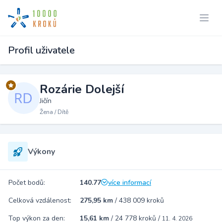
Profil uživatele
Rozárie Dolejší
Jičín
Žena / Dítě
Výkony
Počet bodů:
140.77
více informací
Celková vzdálenost:
275,95 km
/
438 009 kroků
Top výkon za den:
15,61 km
/
24 778 kroků
/
11. 4. 2026