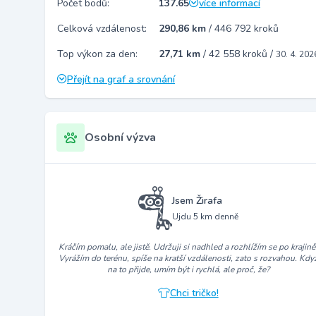
Počet bodů:
137.65
více informací
Celková vzdálenost:
290,86 km
/
446 792 kroků
Top výkon za den:
27,71 km
/
42 558 kroků
/
30. 4. 202
Přejít na graf a srovnání
Osobní výzva
Jsem Žirafa
Ujdu 5 km denně
Kráčím pomalu, ale jistě. Udržuji si nadhled a rozhlížím se po krajině
Vyrážím do terénu, spíše na kratší vzdálenosti, zato s rozvahou. Kdy
na to přijde, umím být i rychlá, ale proč, že?
Chci tričko!