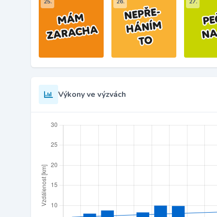
25.
26.
27.
Výkony ve výzvách