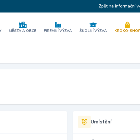
Zpět na informační 
Y
MĚSTA A OBCE
FIREMNÍ VÝZVA
ŠKOLNÍ VÝZVA
KROKO-SHO
Umístění