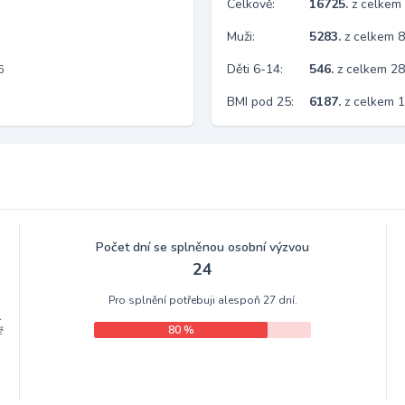
Celkově:
16725.
z celkem
Muži:
5283.
z celkem 
Děti 6-14:
546.
z celkem 2
6
BMI pod 25:
6187.
z celkem 
Počet dní se splněnou osobní výzvou
24
Pro splnění potřebuji alespoň 27 dní.
.
80 %
ž