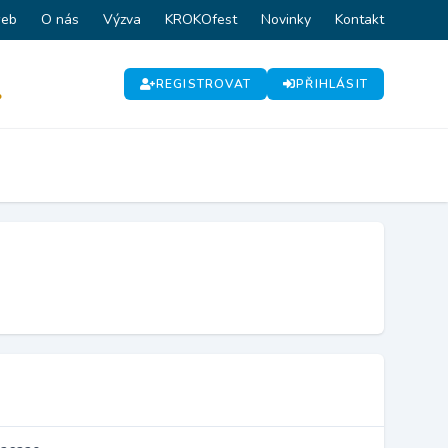
web
O nás
Výzva
KROKOfest
Novinky
Kontakt
REGISTROVAT
PŘIHLÁSIT
P