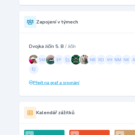
Zapojení v týmech
Dvojka Jičín 5. B
/ Jičín
Přejít na graf a srovnání
Kalendář zážitků