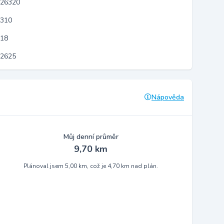
 26320
8310
818
12625
Nápověda
Můj denní průměr
9,70 km
Plánoval jsem 5,00 km, což je 4,70 km nad plán.