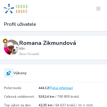
Profil uživatele
Romana Zikmundová
Jičín
Žena / Dospělý
Výkony
Počet bodů:
444.12
více informací
Celková vzdálenost:
518,14 km
/
790 805 kroků
Top výkon za den:
42,35 km
/
64 637 kroků
/
30. 4. 2026