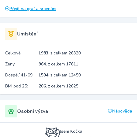
Přejít na graf a srovnání
Umístění
Celkově:
1983.
z celkem 26320
Ženy:
964.
z celkem 17611
Dospělí 41-69:
1594.
z celkem 12450
BMI pod 25:
206.
z celkem 12625
Osobní výzva
Nápověda
Jsem Kočka