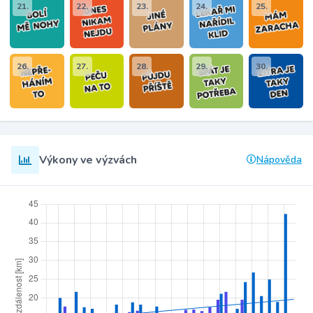
21.
22.
23.
24.
25.
26.
27.
28.
29.
30.
Výkony ve výzvách
Nápověda