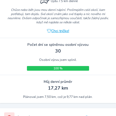
Ujdu 7.5 km denně
Chůze nebo běh jsou mou denní náplní. Prošmejdím celé okolí, kam
potřebuji, tam dojdu. Své okolí znám jako své tlapky a nic nového mi
neunikne. Ovšem odpočinek je samozřejmou součástí, takže žádný podiv,
když mě najdete se někde válet.
Chci tričko!
Počet dní se splněnou osobní výzvou
30
Osobní výzvu jsem splnil.
100 %
Můj denní průměr
17,27 km
Plánoval jsem 7,50 km, což je 9,77 km nad plán.