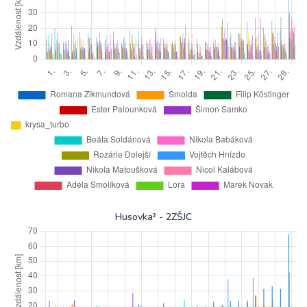
Husovka² - 2ZŠJC