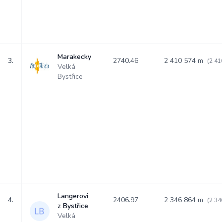
Marakecky
3.
2740.46
2 410 574 m
(2 41
Velká
Bystřice
Langerovi
4.
2406.97
2 346 864 m
(2 34
z Bystřice
Velká