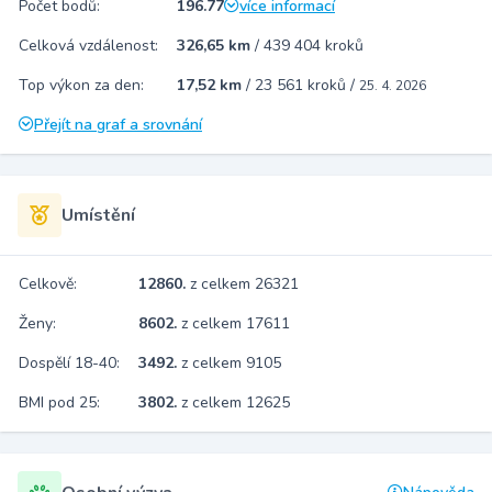
Počet bodů:
196.77
více informací
Celková vzdálenost:
326,65 km
/
439 404 kroků
Top výkon za den:
17,52 km
/
23 561 kroků
/
25. 4. 2026
Přejít na graf a srovnání
Umístění
Celkově:
12860.
z celkem 26321
Ženy:
8602.
z celkem 17611
Dospělí 18-40:
3492.
z celkem 9105
BMI pod 25:
3802.
z celkem 12625