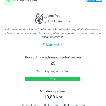
Osobní výzva
Nápověda
Jsem Pes
Ujdu 10 km denně
Když mám motivaci, dokážu překonat sám sebe. Rád se pohybuji ve smečce,
kterou chráním a inspiruji. Je na mě spolehnutí a počítat se mnou můžete při
každé příležitosti.
Chci tričko!
Počet dní se splněnou osobní výzvou
29
Osobní výzvu jsem splnil.
97 %
Můj denní průměr
10,89 km
Plánoval jsem 10,00 km, což je 0,89 km nad plán.