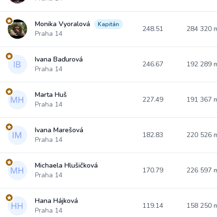
Monika Vyoralová
Kapitán
248.51
284 320
Praha 14
Ivana Baďurová
246.67
192 289
Praha 14
Marta Huš
227.49
191 367
Praha 14
Ivana Marešová
182.83
220 526
Praha 14
Michaela Hlušičková
170.79
226 597
Praha 14
Hana Hájková
119.14
158 250
Praha 14