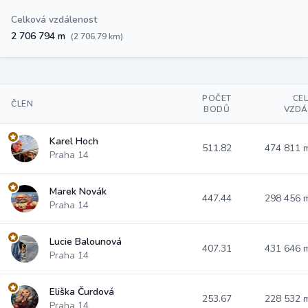
Celková vzdálenost
2 706 794 m
(2 706,79 km)
POČET
CE
ČLEN
BODŮ
VZDÁ
Karel Hoch
511.82
474 811
Praha 14
Marek Novák
447.44
298 456
Praha 14
Lucie Balounová
407.31
431 646
Praha 14
Eliška Čurdová
253.67
228 532
Praha 14