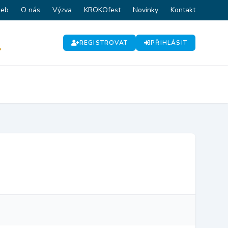
web
O nás
Výzva
KROKOfest
Novinky
Kontakt
REGISTROVAT
PŘIHLÁSIT
P