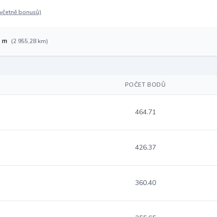
(včetně bonusů)
6 m
(2 955,28 km)
POČET BODŮ
464.71
426.37
360.40