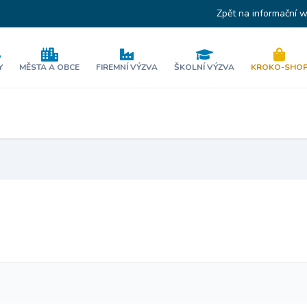
Zpět na informační 
Y
MĚSTA A OBCE
FIREMNÍ VÝZVA
ŠKOLNÍ VÝZVA
KROKO-SHO