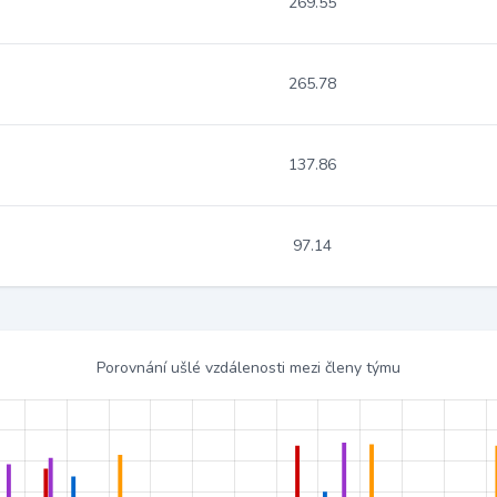
269.55
265.78
137.86
97.14
Porovnání ušlé vzdálenosti mezi členy týmu