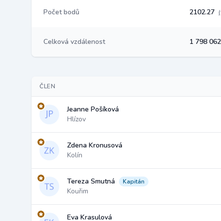
Počet bodů
2102.27
Celková vzdálenost
1 798 06
ČLEN
Jeanne Pošíková
Hlízov
Zdena Kronusová
Kolín
Tereza Smutná
Kapitán
Kouřim
Eva Krasulová