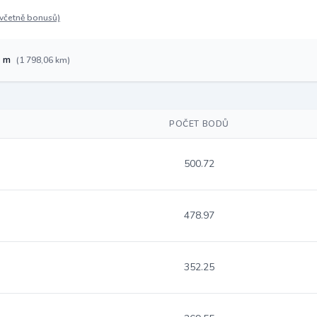
(včetně bonusů)
2 m
(1 798,06 km)
POČET BODŮ
500.72
478.97
352.25