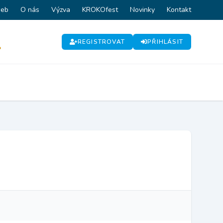
web
O nás
Výzva
KROKOfest
Novinky
Kontakt
REGISTROVAT
PŘIHLÁSIT
P