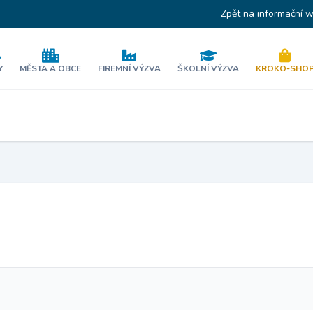
Zpět na informační 
Y
MĚSTA A OBCE
FIREMNÍ VÝZVA
ŠKOLNÍ VÝZVA
KROKO-SHO