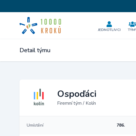
JEDNOTLIVCI
TÝM
Detail týmu
Ospoďáci
Firemní tým / Kolín
Umístění
786.