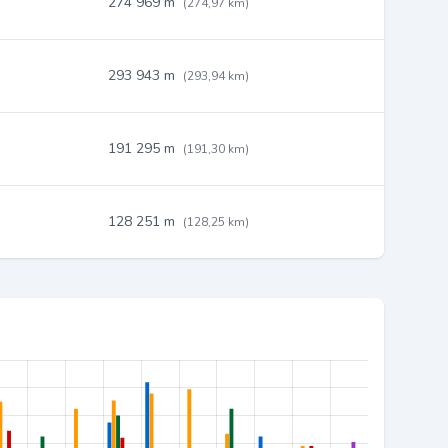
274 969 m
(274,97 km)
293 943 m
(293,94 km)
191 295 m
(191,30 km)
128 251 m
(128,25 km)