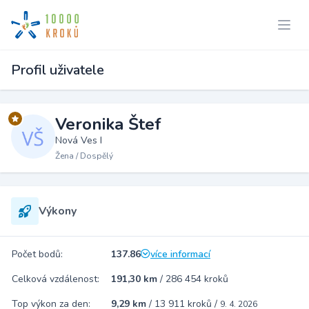
Profil uživatele
Veronika Štef
Nová Ves I
Žena / Dospělý
Výkony
Počet bodů:
137.86
více informací
Celková vzdálenost:
191,30 km
/
286 454 kroků
Top výkon za den:
9,29 km
/
13 911 kroků
/
9. 4. 2026