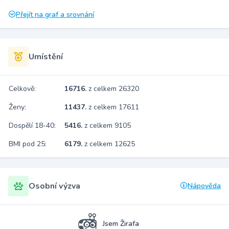
Přejít na graf a srovnání
Umístění
Celkově:
16716.
z celkem 26320
Ženy:
11437.
z celkem 17611
Dospělí 18-40:
5416.
z celkem 9105
BMI pod 25:
6179.
z celkem 12625
Osobní výzva
Nápověda
Jsem Žirafa