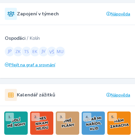
Zapojení v týmech
Nápověda
Ospoďáci
/ Kolín
Přejít na graf a srovnání
Kalendář zážitků
Nápověda
1.
2.
3.
4.
5.