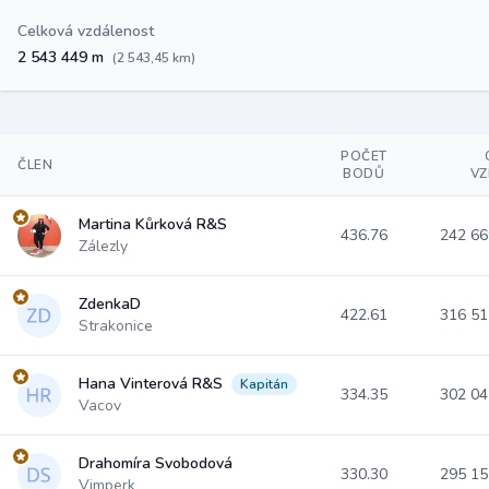
Celková vzdálenost
2 543 449 m
(2 543,45 km)
POČET
ČLEN
BODŮ
VZ
Martina Kůrková R&S
436.76
242 6
Zálezly
ZdenkaD
422.61
316 5
Strakonice
Hana Vinterová R&S
Kapitán
334.35
302 0
Vacov
Drahomíra Svobodová
330.30
295 1
Vimperk