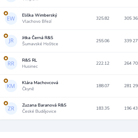
Eliška Wimberský
325.82
305 3
Vlachovo Březí
Jitka Černá R&S
255.06
339 2
Šumavské Hoštice
R&S RL
222.12
264 7
Husinec
Klára Machovcová
188.07
281 2
Čkyně
Zuzana Baranová R&S
183.35
196 4
České Budějovice