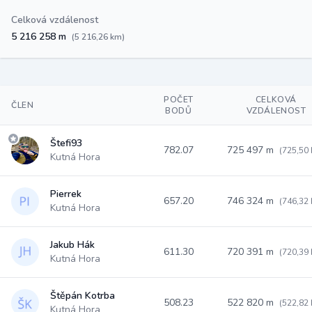
Celková vzdálenost
5 216 258 m
(5 216,26 km)
POČET
CELKOVÁ
ČLEN
BODŮ
VZDÁLENOST
Štefi93
782.07
725 497 m
(725,50
Kutná Hora
Pierrek
657.20
746 324 m
(746,32
Kutná Hora
Jakub Hák
611.30
720 391 m
(720,39
Kutná Hora
Štěpán Kotrba
508.23
522 820 m
(522,82
Kutná Hora