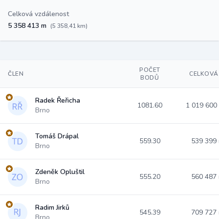
Celková vzdálenost
5 358 413 m
(5 358,41 km)
POČET
ČLEN
CELKOVÁ
BODŮ
Radek Řeřicha
1081.60
1 019 600
Brno
Tomáš Drápal
559.30
539 399
Brno
Zdeněk Opluštil
555.20
560 487
Brno
Radim Jirků
545.39
709 727
Brno