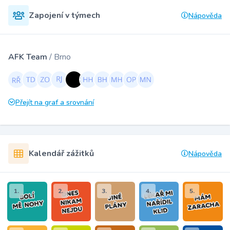
Zapojení v týmech
Nápověda
AFK Team
/ Brno
Přejít na graf a srovnání
Kalendář zážitků
Nápověda
1.
2.
3.
4.
5.