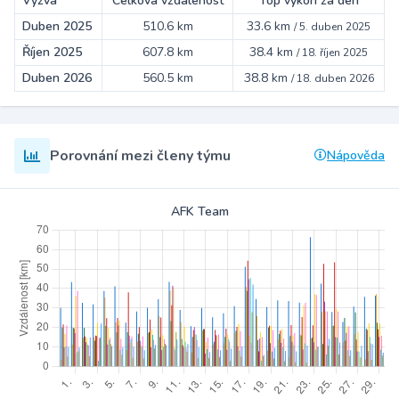
Výzva
Celková vzdálenost
Top výkon za den
Duben 2025
510.6 km
33.6 km
/
5. duben 2025
Říjen 2025
607.8 km
38.4 km
/
18. říjen 2025
Duben 2026
560.5 km
38.8 km
/
18. duben 2026
Porovnání mezi členy týmu
Nápověda
AFK Team