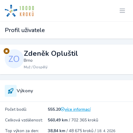
Profil uživatele
Zdeněk Opluštil
Brno
Muž / Dospělý
Výkony
Počet bodů:
555.20
více informací
Celková vzdálenost:
560,49 km
/
702 365 kroků
Top výkon za den:
38,84 km
/
48 675 kroků
/
18. 4. 2026