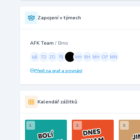
Zapojení v týmech
AFK Team
/ Brno
Přejít na graf a srovnání
Kalendář zážitků
1.
2.
3.