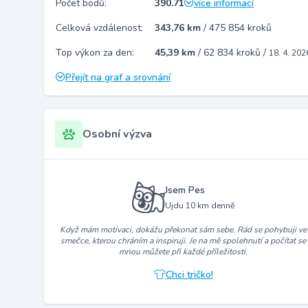
Počet bodů:
390.71
více informací
Celková vzdálenost:
343,76 km
/
475 854 kroků
Top výkon za den:
45,39 km
/
62 834 kroků
/
18. 4. 202
Přejít na graf a srovnání
Osobní výzva
Jsem Pes
Ujdu 10 km denně
Když mám motivaci, dokážu překonat sám sebe. Rád se pohybuji ve
smečce, kterou chráním a inspiruji. Je na mě spolehnutí a počítat se
mnou můžete při každé příležitosti.
Chci tričko!