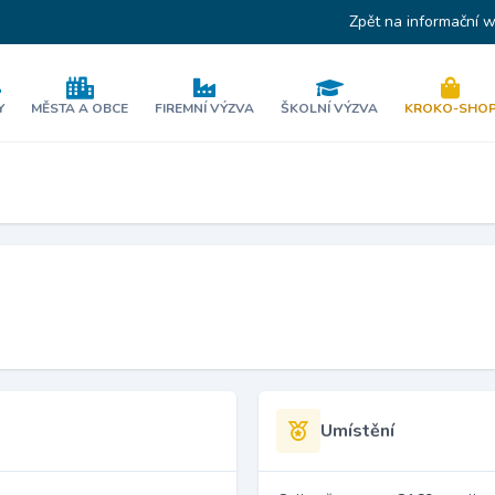
Zpět na informační 
Y
MĚSTA A OBCE
FIREMNÍ VÝZVA
ŠKOLNÍ VÝZVA
KROKO-SHO
Umístění