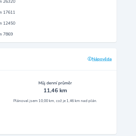
em 26320
em 17611
em 12450
m 7869
Nápověda
Můj denní průměr
11,46 km
Plánoval jsem 10,00 km, což je 1,46 km nad plán.