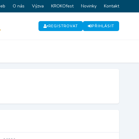
web
O nás
Výzva
KROKOfest
Novinky
Kontakt
REGISTROVAT
PŘIHLÁSIT
P