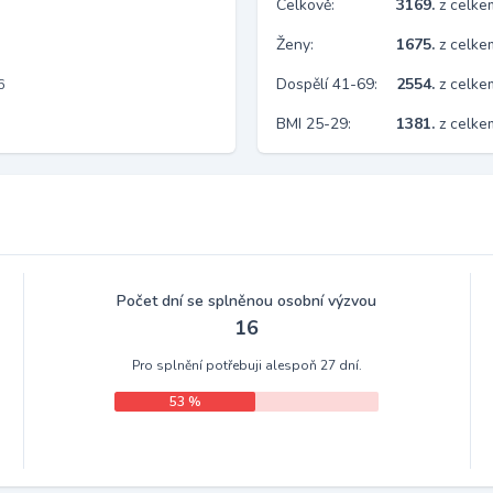
Celkově:
3169.
z celk
Ženy:
1675.
z celk
Dospělí 41-69:
2554.
z celk
6
BMI 25-29:
1381.
z celke
Počet dní se splněnou osobní výzvou
16
Pro splnění potřebuji alespoň 27 dní.
53 %